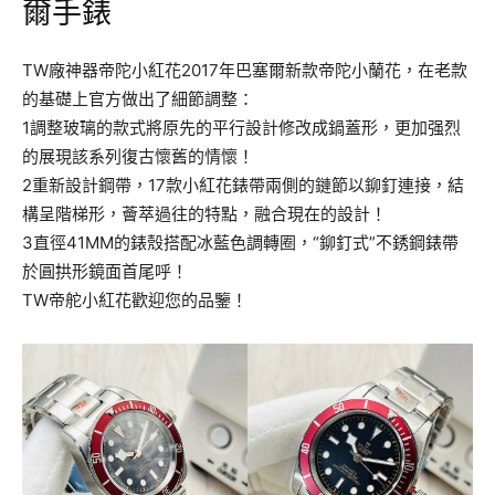
爾手錶
TW廠神器帝陀小紅花2017年巴塞爾新款帝陀小蘭花，在老款
的基礎上官方做出了細節調整：
1調整玻璃的款式將原先的平行設計修改成鍋蓋形，更加强烈
的展現該系列復古懷舊的情懷！
2重新設計鋼帶，17款小紅花錶帶兩側的鏈節以鉚釘連接，結
構呈階梯形，薈萃過往的特點，融合現在的設計！
3直徑41MM的錶殼搭配冰藍色調轉圈，“鉚釘式”不銹鋼錶帶
於圓拱形鏡面首尾呼！
TW帝舵小紅花歡迎您的品鑒！