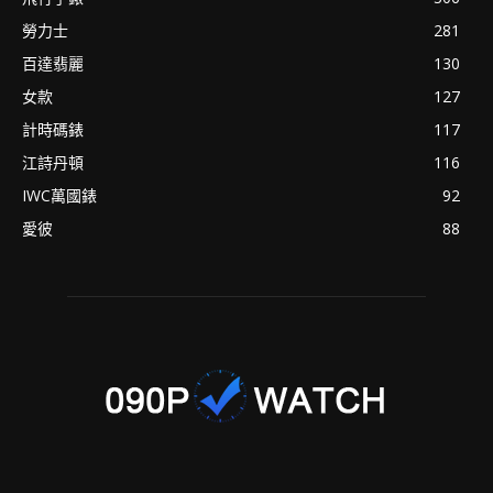
勞力士
281
百達翡麗
130
女款
127
計時碼錶
117
江詩丹頓
116
IWC萬國錶
92
愛彼
88