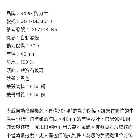
品牌：Rolex 勞力士
款式：GMT-Master II
參考編號：126710BLNR
機芯：自動發條
動力儲備：70 h
直徑：40 mm
防水：100 米
錶面：藍寶石玻璃
錶盤：黑色
錶殼物料：904L鋼
錶帶材質：904L鋼
搭載自動發條機芯，具備70小時的動力儲備，讓您在繁忙的生
活中也能保持準確的時間。40mm的直徑設計，搭配904L鋼
錶殼與錶帶，展現出堅固耐用與高雅風範。其藍寶石玻璃錶面
不僅清晰透明，更具備極佳的抗刮性，為您的手腕提供全方位