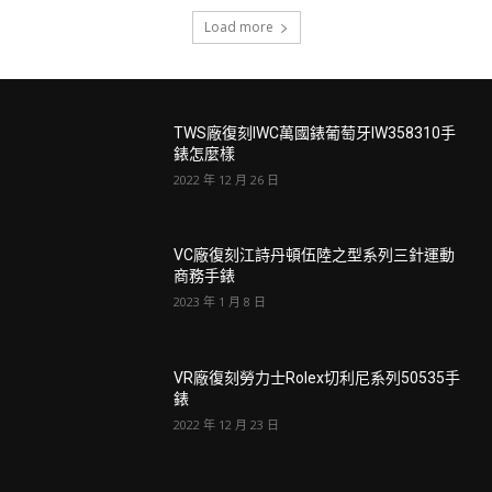
Load more
TWS廠復刻IWC萬國錶葡萄牙IW358310手
錶怎麼樣
2022 年 12 月 26 日
VC廠復刻江詩丹頓伍陸之型系列三針運動
商務手錶
2023 年 1 月 8 日
VR廠復刻勞力士Rolex切利尼系列50535手
錶
2022 年 12 月 23 日