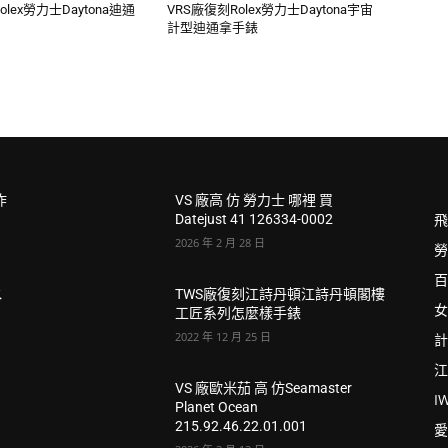
olex勞力士Daytona迪通
VRS廠復刻Rolex勞力士Daytona宇宙
計型迪通拿手錶
炸
VS 廠高 仿 勞力士 哪裡 買
飛
Datejust 41 126334-0002
2026 年 2 月 28 日
勞
百
水
TWS廠復刻江詩丹頓江詩丹頓閣樓
女
工匠系列怎麼樣手錶
2022 年 12 月 25 日
計
江
VS 廠歐米茄 高 仿Seamaster
I
Planet Ocean
215.92.46.22.01.001
愛