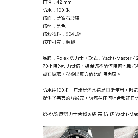
直徑：42 mm
防水：100 米
錶面：藍寶石玻璃
錶盤：黑色
錶殼物料：904L鋼
錶帶材質：橡膠
品牌：Rolex 勞力士，款式：Yacht-Mast
70小時的動力儲備，確保您不論何時何地都能
寶石玻璃，彰顯出無與倫比的時尚感。
防水達100米，無論是潛水還是日常使用，都
提供了完美的舒適感，讓您在任何場合都能自
選擇VS 廠勞力士台超 a 級 高 仿 錶 Yacht-