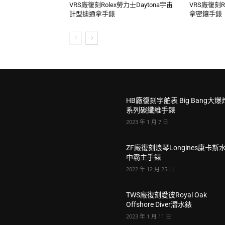
VRS廠復刻Rolex勞力士Daytona宇宙
VRS廠復刻R
計型迪通拿手錶
拿密鑲手錶
HB廠復刻宇舶表 Big Bang大爆
系列碳纖維手錶
2023 年 1 月 7 日
ZF廠復刻浪琴Longines康卡斯
中霸主手錶
2022 年 12 月 25 日
TWS廠復刻愛彼Royal Oak
Offshore Diver潛水錶
2023 年 1 月 11 日