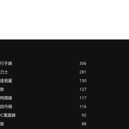
行手錶
306
力士
281
達翡麗
130
款
127
時碼錶
117
詩丹頓
116
WC萬國錶
92
彼
88