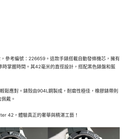
er 42，參考編號：226659。這款手錶搭載自動發條機芯，擁有
準時掌握時間。其42毫米的直徑設計，搭配黑色錶盤和藍
能輕鬆應對。錶殼由904L鋼製成，耐磨性極佳，橡膠錶帶則
信佩戴。
Master 42，體驗真正的奢華與精湛工藝！