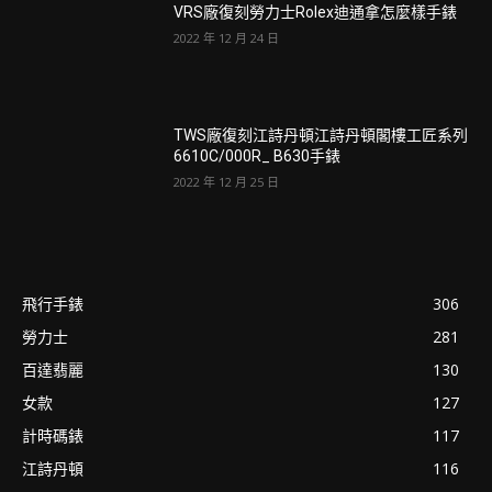
VRS廠復刻勞力士Rolex迪通拿怎麼樣手錶
2022 年 12 月 24 日
TWS廠復刻江詩丹頓江詩丹頓閣樓工匠系列
6610C/000R_ B630手錶
2022 年 12 月 25 日
飛行手錶
306
勞力士
281
百達翡麗
130
女款
127
計時碼錶
117
江詩丹頓
116