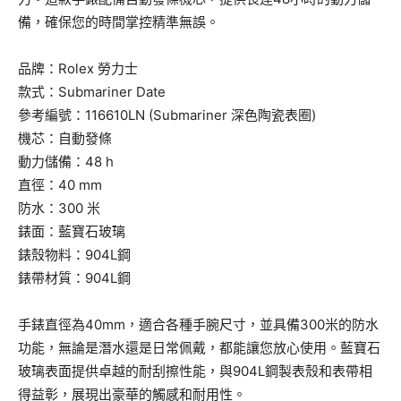
備，確保您的時間掌控精準無誤。
品牌：Rolex 勞力士
款式：Submariner Date
參考編號：116610LN (Submariner 深色陶瓷表圈)
機芯：自動發條
動力儲備：48 h
直徑：40 mm
防水：300 米
錶面：藍寶石玻璃
錶殼物料：904L鋼
錶帶材質：904L鋼
手錶直徑為40mm，適合各種手腕尺寸，並具備300米的防水
功能，無論是潛水還是日常佩戴，都能讓您放心使用。藍寶石
玻璃表面提供卓越的耐刮擦性能，與904L鋼製表殼和表帶相
得益彰，展現出豪華的觸感和耐用性。