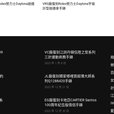
olex勞力士Daytona迪通
VRS廠復刻Rolex勞力士Daytona宇宙
計型迪通拿手錶
39
VC廠復刻江詩丹頓伍陸之型系列
飛
三針運動商務手錶
2023 年 1 月 8 日
勞
百
e約
JL廠復刻積家哪裡買超薄大師系
女
列Q1288420手錶
2022 年 12 月 21 日
計
江
6系
EG廠復刻卡地亞CARTIER Santos
I
100周年紀念版情侶手錶
愛
2022 年 12 月 30 日