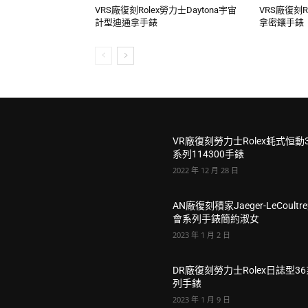
VRS廠復刻Rolex勞力士Daytona宇宙
VRS廠復刻R
計型迪通拿手錶
拿密鑲手錶
VR廠復刻勞力士Rolex蚝式恒動
系列114300手錶
2022 年 12 月 28 日
AN廠復刻積家Jaeger-LeCoultr
會系列手錶簡約淑女
2023 年 1 月 2 日
DR廠復刻勞力士Rolex日誌型3
列手錶
2023 年 1 月 9 日