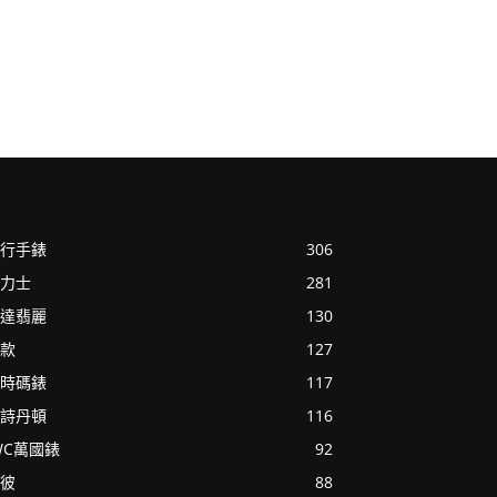
行手錶
306
力士
281
達翡麗
130
款
127
時碼錶
117
詩丹頓
116
WC萬國錶
92
彼
88