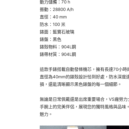
動力儲備：70 h
振動：28800 A/h
直徑：40 mm
防水：100 米
錶面：藍寶石玻璃
錶盤：黑色
錶殼物料：904L鋼
錶帶材質：904L鋼
這款手錶搭載自動發條機芯，擁有長達70小時的
直徑為40mm的錶殼設計恰到好處，防水深度
損，還能清晰顯示黑色錶盤的每一個細節。
無論是日常佩戴還是出席重要場合，VS廠勞力士原單高仿
手腕上的完美伴侶，展現您的獨特風格與品味
魅力。