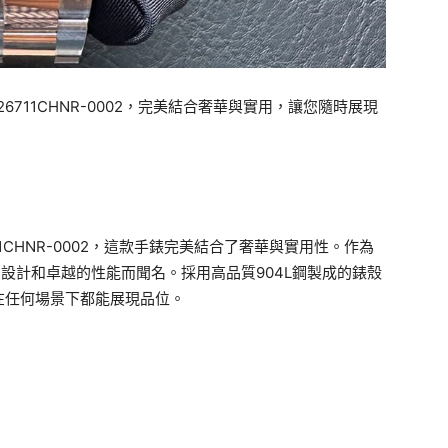
 II 126711CHNR-0002，完美結合奢華與實用，讓您隨時展現
 126711CHNR-0002，這款手錶完美結合了奢華與實用性。作為
獨特的設計和卓越的性能而聞名。採用高品質904L鋼製成的錶殼
在任何場景下都能展現品位。