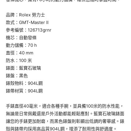
品牌：Rolex 勞力士
款式：GMT-Master II
參考編號：126713grnr
機芯：自動發條
動力儲備：70 h
直徑：40 mm
防水：100 米
錶面：藍寶石玻璃
錶盤：黑色
錶殼物料：904L鋼
錶帶材質：904L鋼
手錶直徑40毫米，適合各種手腕，並具備100米的防水性能，
無論是日常佩戴還是戶外活動都能輕鬆應對。藍寶石玻璃錶面
讓您的手錶更加耐磨，而黑色錶盤則彰顯出低調的奢華感。錶
殼與錶帶均採用高品質904L鋼，增添了耐用性與舒適度。