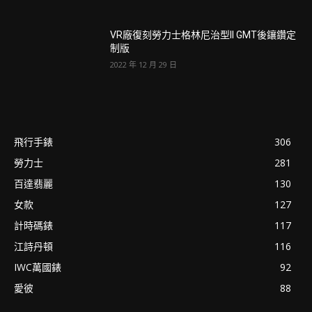
VR廠復刻勞力士格林尼治型II GMT後鑲鑽定
制版
2022 年 12 月 29 日
飛行手錶
306
勞力士
281
百達翡麗
130
女款
127
計時碼錶
117
江詩丹頓
116
IWC萬國錶
92
愛彼
88