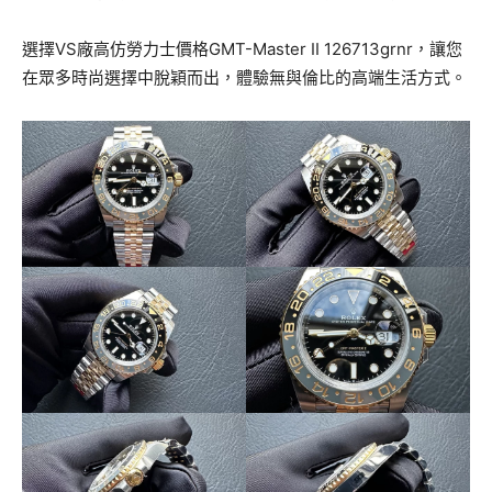
選擇VS廠高仿勞力士價格GMT-Master II 126713grnr，讓您
在眾多時尚選擇中脫穎而出，體驗無與倫比的高端生活方式。