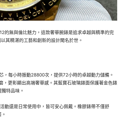
18LN-0012的無與倫比魅力，這款奢華腕錶是追求卓越與精準的完
系列以其精湛的工藝和創新的設計聞名於世。
動發條機芯，每小時振動28800次，提供72小時的卓越動力儲備。
固耐磨，更彰顯出高端奢華感。其藍寶石玻璃錶面保護著金色錶
現獨特品味。
上活動還是日常使用中，皆可安心佩戴。橡膠錶帶不僅舒
搭。