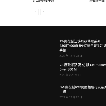
計型迪通拿手錶
拿密鑲手錶
TW廠復刻江詩丹頓傳承系列
4305T/000R-B947萬年曆多功
手錶
2022 年 12 月 28 日
VS 廠歐米茄 高 仿 版 Seamaste
Diver 300 M
2026 年 2 月 26 日
IWS廠復刻IWC萬國錶飛行員系
手錶
2022 年 12 月 22 日