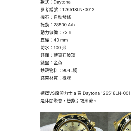
款式：Daytona
參考編號：126518LN-0012
機芯：自動發條
振動：28800 A/h
動力儲備：72 h
直徑：40 mm
防水：100 米
錶面：藍寶石玻璃
錶盤：金色
錶殼物料：904L鋼
錶帶材質：橡膠
選擇VS廠勞力士 a 貨 Daytona 12651
是休閒聚會，皆能引領潮流。