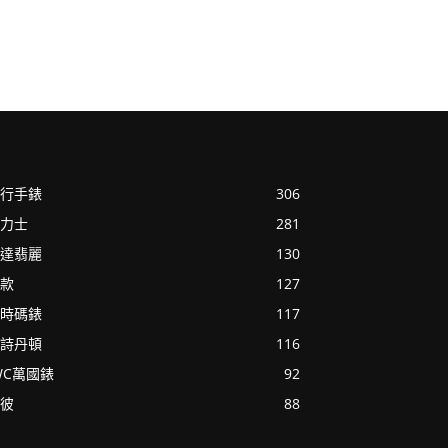
行手錶
306
力士
281
達翡麗
130
款
127
時碼錶
117
詩丹頓
116
WC萬國錶
92
彼
88