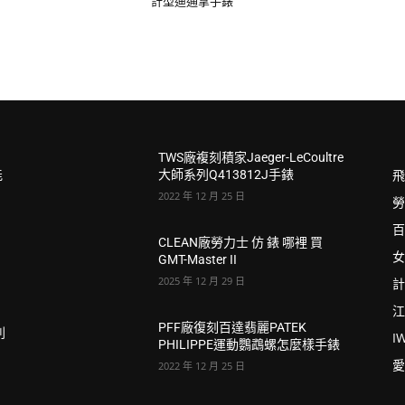
計型迪通拿手錶
TWS廠複刻積家Jaeger-LeCoultre
飛
能
大師系列Q413812J手錶
2022 年 12 月 25 日
勞
百
CLEAN廠勞力士 仿 錶 哪裡 買
r
女
GMT-Master II
2025 年 12 月 29 日
計
江
PFF廠復刻百達翡麗PATEK
列
I
PHILIPPE運動鸚鵡螺怎麼樣手錶
愛
2022 年 12 月 25 日