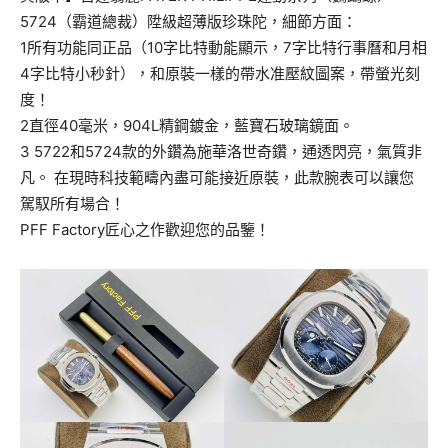
5724（霸道總裁）陞級超薄版珍珠陀，細節方面：
1所有功能同正品（10字比特動能顯示，7字比特行事曆和月相
4字比特小秒針），和原裝一樣的帶水准壓紋圖案，帶螢光刻
度！
2直徑40毫米，904L精鋼鍍金，藍寶石玻璃鏡面。
3 5722和5724款的外鑽為施華洛世奇鑽，通透閃亮，氣質非
凡。 在現時科技範疇內盡可能接近原裝，此款腕表可以讓您
駕馭所有場合！
PFF Factory匠心之作歡迎您的品鑒！