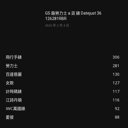
GS 廠勞力士 a 貨 錶 Datejust 36
126281RBR
2026 年 2 月 4 日
飛行手錶
306
勞力士
281
百達翡麗
130
女款
127
計時碼錶
117
江詩丹頓
116
IWC萬國錶
92
愛彼
88