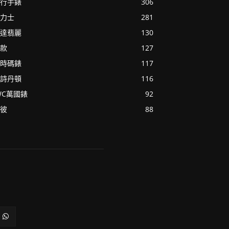
行手錶
306
力士
281
達翡麗
130
款
127
時碼錶
117
詩丹頓
116
WC萬國錶
92
彼
88