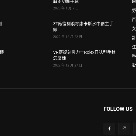
飛
曆多功能手錶
2023 年 1 月 7 日
勞
百
列
ZF廠復刻浪琴康卡斯水中霸主手
女
錶
2022 年 12 月 22 日
計
江
閣樓
VR廠復刻勞力士Rolex日誌型手錶
I
怎麼樣
愛
2022 年 12 月 27 日
FOLLOW US