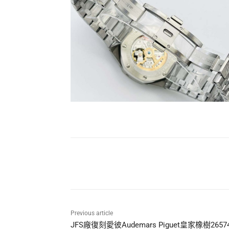
Share
Previous article
JFS廠復刻愛彼Audemars Piguet皇家橡樹2657