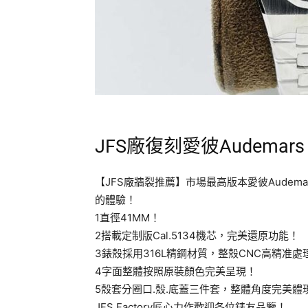
JFS廠復刻愛彼Audemar
【JFS廠牆裂推薦】市場最高版本愛彼Audemar
的體驗！
1直徑41MM！
2搭載定制版Cal.5134機芯，完美還原功能！
3錶殼採用316L精鋼材質，整殼CNC高精准
4字面整體按照原裝顏色完美呈現！
5殼套分圈口.殼.底蓋三件套，整體角度完美
JFS Factory匠心力作歡迎各位錶友品鑒！