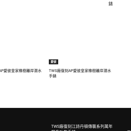
錶
愛彼
AP愛彼皇家橡樹離岸潜水
TWS廠復刻AP愛彼皇家橡樹離岸潜水
手錶
TWS廠復刻江詩丹頓傳襲系列萬年