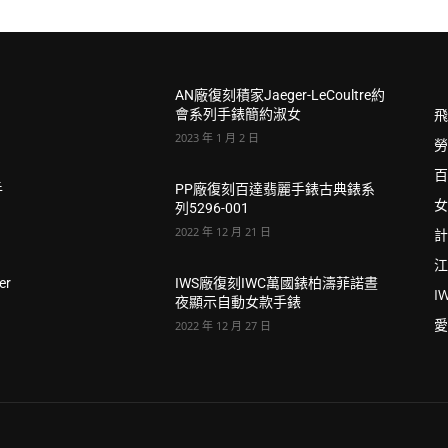
a
AN廠復刻積家Jaeger-LeCoultre約
飛
會系列手錶簡約淑女
2023 年 1 月 2 日
勞
百
手
PP廠復刻百達翡麗手錶古典錶系
女
列5296-001
2022 年 12 月 21 日
計
江
er
IWS廠復刻IWC萬國錶柏濤菲諾晝
I
夜顯示自動女款手錶
愛
2022 年 12 月 27 日