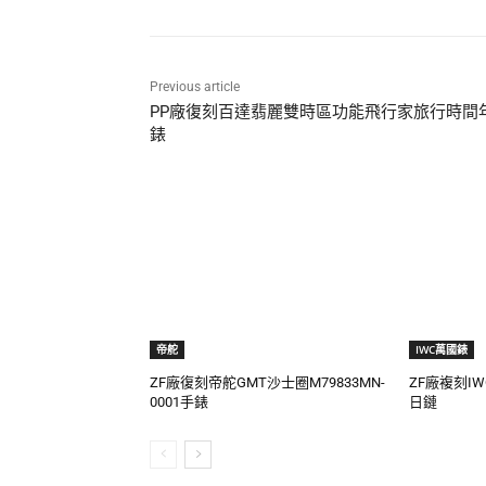
Previous article
PP廠復刻百達翡麗雙時區功能飛行家旅行時間
錶
帝舵
IWC萬國錶
ZF廠復刻帝舵GMT沙士圈M79833MN-
ZF廠複刻I
0001手錶
日鏈