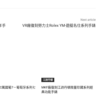
Next article
年手
VR廠復刻勞力士Rolex YM-遊艇名仕系列手錶
江詩丹頓
WC萬國葡7－葡萄牙系列七
MKF廠復刻江詩丹頓限量珍藏系列經
典功能手錶