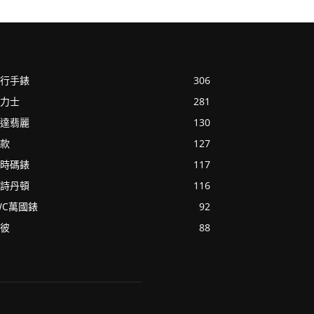
行手錶
306
力士
281
達翡麗
130
款
127
時碼錶
117
詩丹頓
116
WC萬國錶
92
彼
88