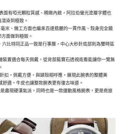
，表面有啞光顆粒質感、精緻內斂，阿拉伯螢光塗層字體也
格渲染到極致。
11毫米、做工方面也繼承百達翡麗的一貫作風、殼身完全鏡
節方面做到極致。
表，六比特同正品一致是行事曆，中心大秒針底部則為雙時區
動上鏈裝置適合每天佩戴，從背部藍寶石透視底看能讓你一覽無
。
型針扣，佩戴方便，與錶殼相呼應，展現此腕表的整體美
感舒適，牛皮也讓整款腕表更有復古味道。
2尺寸也是盡現硬漢氣派，同時也是一款運動風格腕表，更是商旅