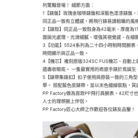
列驚豔登場！ 細節方面：
1【錶盤】玫瑰金咖啡錶盤和深藍色塗漆錶盤
同正品一致有立體感，將飛行錶易讀粗曠的風
2【錶殼】同正品一致殼身為42毫米、厚度為
面拋光處理，光滑細膩、增强其視覺感、在細
3【功能】5524系列為二十四小時制時間腕
時間顯示與正品一致。
4【機芯】複刻原版324SC FUS機芯、自
遺盡收眼底。 一隻最實用的商旅手錶於焉誕生
5【錶帶集錶扣】扣子使用與原裝一致的三角
學。 搭配藍色皮錶帶，並以米色縫線裝點，質
PP Factory做為首款PP飛行員腕表，4
人士的理想腕上伴侶。
PP Factory匠心大師之作歡迎各位錶友品鑒！