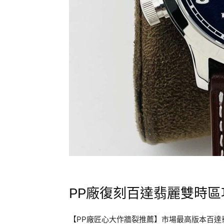
PP廠復刻百達翡麗雙時
【PP廠匠心大作牆裂推薦】市場最高版本百達翡麗雙時