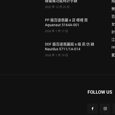
飛
級複雜功能時計手錶
2022 年 12 月 25 日
勞
百
PP 廠百達翡麗 a 貨 哪裡 買
女
Aquanaut 5164A-001
2026 年 1 月 17 日
計
江
DDF 廠百達翡麗超 a 級 高 仿 錶
I
Nautilus 5711/1A-014
愛
2026 年 1 月 19 日
FOLLOW US