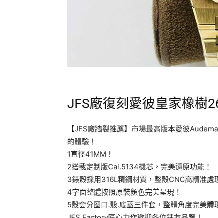
JFS廠復刻愛彼皇家橡樹26
【JFS廠牆裂推薦】市場最高版本愛彼Audemar
的體驗！
1直徑41MM！
2搭載定制版Cal.5134機芯，完美還原功能！
3錶殼採用316L精鋼材質，整殼CNC高精准
4字面整體按照原裝顏色完美呈現！
5殼套分圈口.殼.底蓋三件套，整體角度完美
JFS Factory匠心力作歡迎各位錶友品鑒！