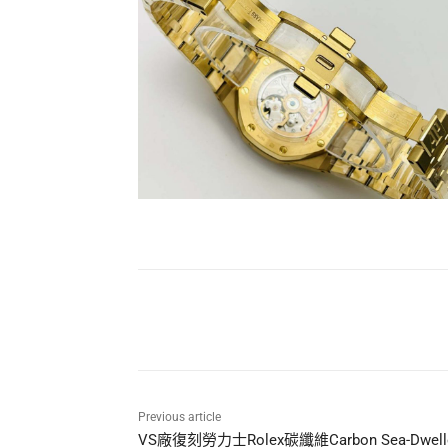
Share
Previous article
VS廠復刻勞力士Rolex碳纖維Carbon Sea-Dwell