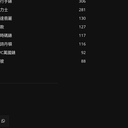
行手錶
306
力士
281
達翡麗
130
款
127
時碼錶
117
詩丹頓
116
WC萬國錶
92
彼
88