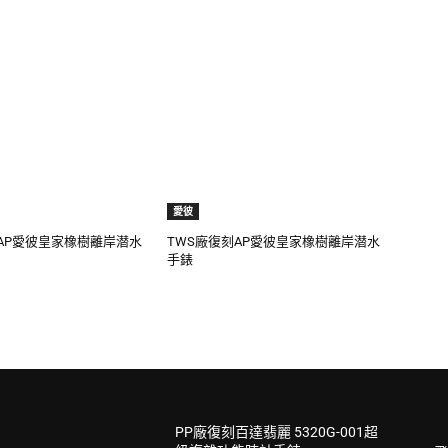
愛彼
AP愛彼皇家橡樹離岸潜水
TWS廠復刻AP愛彼皇家橡樹離岸潜水
手錶
PP廠復刻百達翡麗 5320G-001超