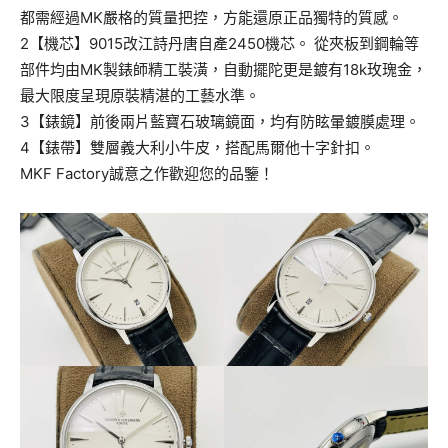
都需經過MK嚴格的質量把控，方能還原正品獨特的質感。
2【機芯】9015改江詩丹唐自產2450機芯。 從夾板到鋼輪等
部件均由MK製錶師精工裝潢，自動擺陀更是鍍有18k玫瑰金，
最大限度呈現原裝精湛的工藝水準。
3【錶鏡】前後兩片藍寶石玻璃鏡面，均有防眩暈鍍膜處理。
4【錶帶】雙層義大利小牛皮，搭配馬爾他十字針扣。
MKF Factory誠意之作歡迎您的品鑒！