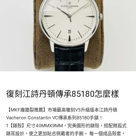
復刻江詩丹頓傳承85180怎麼樣
【MKF廠牆裂推薦】市場最高複刻V5升級版本江詩丹頓
Vacheron Constantin VC傳承系列85180手錶！
1【錶殼】尺寸40MMX9MM，完美圓形的錶殼，搭配微孤式
錶耳設計，使之更加貼合佩戴者的手腕。 每一個成品殼套，