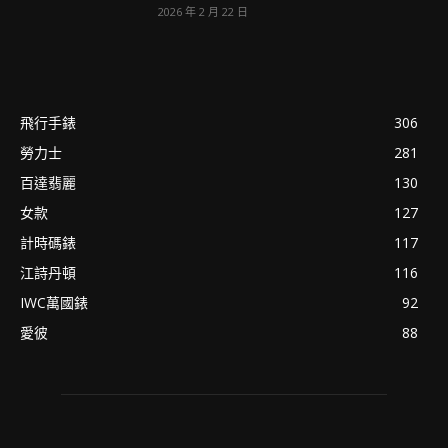
2026 年 2 月 22 日
飛行手錶
306
勞力士
281
百達翡麗
130
女款
127
計時碼錶
117
江詩丹頓
116
IWC萬國錶
92
愛彼
88