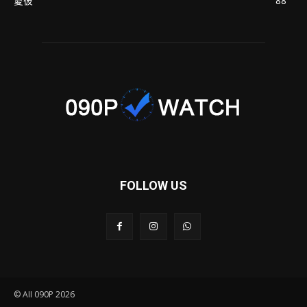
愛彼
88
FOLLOW US
© AII 090P 2026