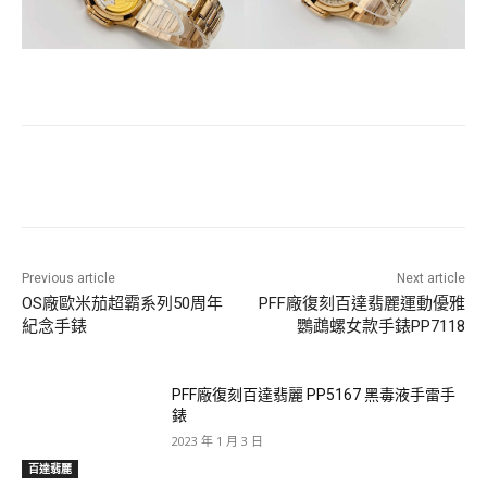
Previous article
Next article
OS廠歐米茄超霸系列50周年
PFF廠復刻百達翡麗運動優雅
紀念手錶
鸚鵡螺女款手錶PP7118
PFF廠復刻百達翡麗 PP5167 黑毒液手雷手
錶
2023 年 1 月 3 日
百達翡麗