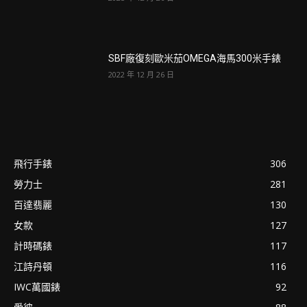
SBF廠復刻歐米茄OMEGA海馬300米手錶
2022 年 12 月 26 日
飛行手錶
306
勞力士
281
百達翡麗
130
女款
127
計時碼錶
117
江詩丹頓
116
IWC萬國錶
92