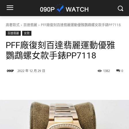
高奢款式
百達翡麗
PFF廠復刻百達翡麗運動優雅鸚鵡螺女款手錶PP7118
百達翡麗
女款
PFF廠復刻百達翡麗運動優雅
鸚鵡螺女款手錶PP7118
090P
2022 年 12 月 29 日
1382
0