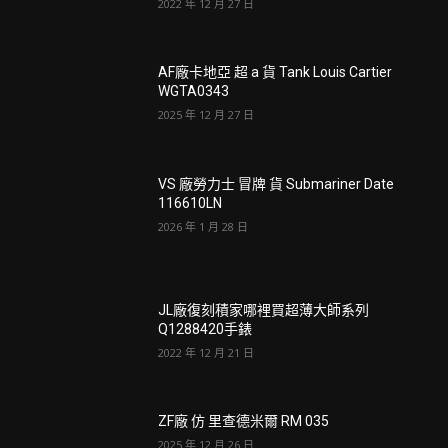
2022 年 12 月 27 日
AF廠卡地亞 超 a 貨 Tank Louis Cartier
WGTA0343
2025 年 12 月 27 日
VS 廠勞力士 冒牌 貨 Submariner Date
116610LN
2026 年 1 月 28 日
JL廠復刻積家哪裡買超薄大師系列
Q1288420手錶
2022 年 12 月 21 日
ZF廠 仿 里查德米爾 RM 035
2025 年 12 月 26 日