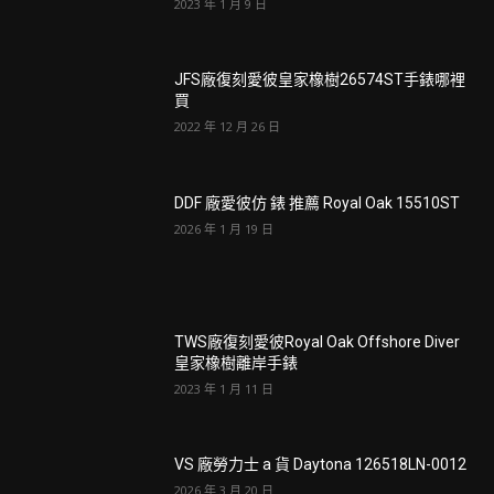
2023 年 1 月 9 日
JFS廠復刻愛彼皇家橡樹26574ST手錶哪裡
買
2022 年 12 月 26 日
DDF 廠愛彼仿 錶 推薦 Royal Oak 15510ST
2026 年 1 月 19 日
TWS廠復刻愛彼Royal Oak Offshore Diver
皇家橡樹離岸手錶
2023 年 1 月 11 日
VS 廠勞力士 a 貨 Daytona 126518LN-0012
2026 年 3 月 20 日