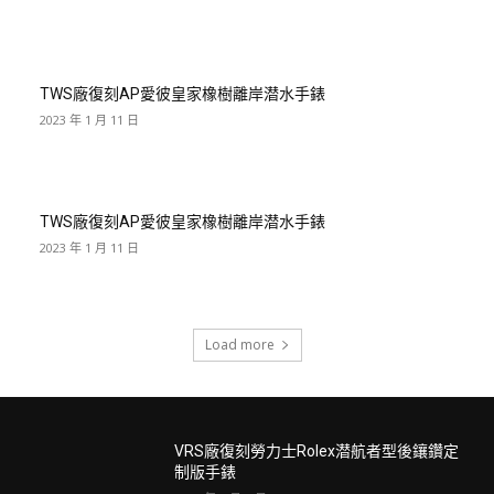
TWS廠復刻AP愛彼皇家橡樹離岸潜水手錶
2023 年 1 月 11 日
TWS廠復刻AP愛彼皇家橡樹離岸潜水手錶
2023 年 1 月 11 日
Load more
VRS廠復刻勞力士Rolex潜航者型後鑲鑽定
制版手錶