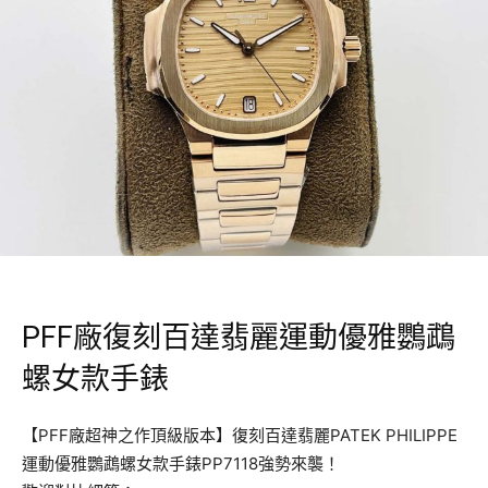
PFF廠復刻百達翡麗運動優雅鸚鵡
螺女款手錶
【PFF廠超神之作頂級版本】復刻百達翡麗PATEK PHILIPPE
運動優雅鸚鵡螺女款手錶PP7118強勢來襲！