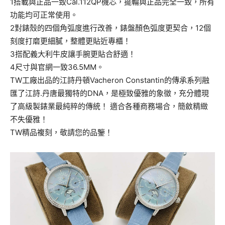
1搭載與正品一致Cal.112QP機芯，擺輪與正品完全一致，所有
功能均可正常使用。
2對錶殼的四個角弧度進行改善，錶盤顏色弧度更契合，12個
刻度打磨更細膩，整體更貼近專櫃！
3搭配義大利牛皮讓手腕更貼合舒適！
4尺寸與官網一致36.5MM。
TW工廠出品的江詩丹頓Vacheron Constantin的傳承系列融
匯了江詩.丹唐最獨特的DNA，是極致優雅的象徵，充分體現
了高級製錶業最純粹的傳統！ 適合各種商務場合，簡斂精緻
不失優雅！
TW精品複刻，敬請您的品鑒！