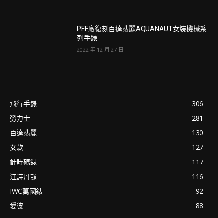
PFF廠復刻百達翡麗AQUANAUT女裝機械系
列手錶
2022 年 12 月 27 日
飛行手錶
306
勞力士
281
百達翡麗
130
女款
127
計時碼錶
117
江詩丹頓
116
IWC萬國錶
92
愛彼
88