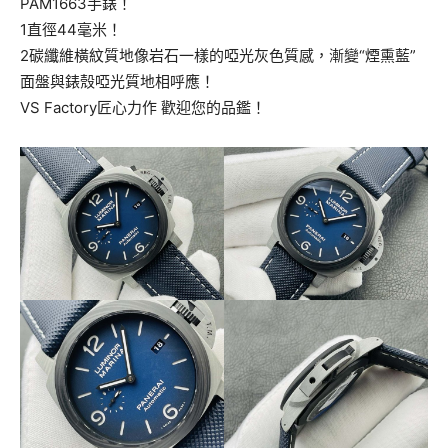
PAM1663手錶！
1直徑44毫米！
2碳纖維橫紋質地像岩石一樣的啞光灰色質感，漸變“煙熏藍”
面盤與錶殼啞光質地相呼應！
VS Factory匠心力作 歡迎您的品鑑！