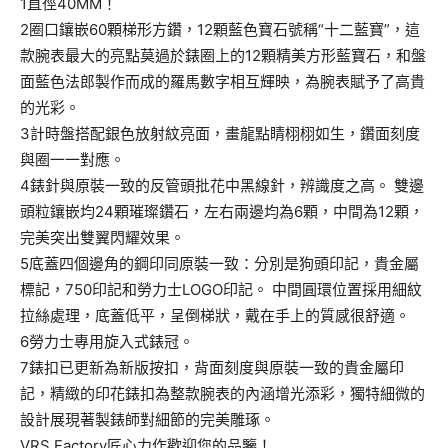
1直徑40MM！
2圈口鑲嵌60顆梯形方鑽，12顆藍色寶石號稱“十二藍寶”，這
款腕表最大的亮點莫過於錶圈上的12顆精美方形藍寶石，和盤
面藍色法郎製作而成的羅馬數字相互輝映，為腕表賦予了高貴
的光彩。
3計時盤搭配銀色放射紋亮面，畫龍點睛栩栩如生，鑽面刻度
與圈一一對應。
4錶針與原裝一致的反管頭批花中黑線針，辨識度之高。 雙邊
頭粒鑲嵌均24顆璀璨鑽石，左右兩邊均為6顆，中間為12顆，
完美突出雙翼閃耀效果。
5底蓋四個邊角的鋼印同原裝一致：分別是狗頭印記，貴金屬
標記，750印記和勞力士LOGO印記。 中間圓環位置採用細紋
拉絲處理，底蓋低平，呈倒梯狀，戴在手上的質感很舒適。
6勞力士專用旋入式錶冠。
7錶扣已更新為新版按扣，背面刻度與原裝一致的貴金屬印
記，精緻的印花錶扣為整款腕表的內涵增光添彩，獨特細微的
設計展現著製錶師對細節的完美雕琢。
VRS Factory匠心力作歡迎您的品鑒！