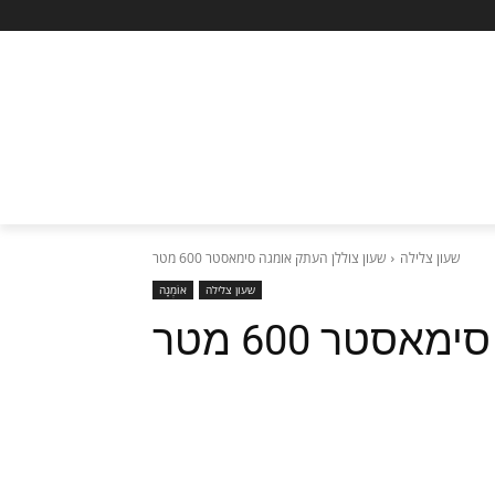
שעון צלילה
שעון צוללן העתק אומגה סימאסטר 600 מטר
שעון צלילה
אוֹמֶגָה
סטר 600 מטר