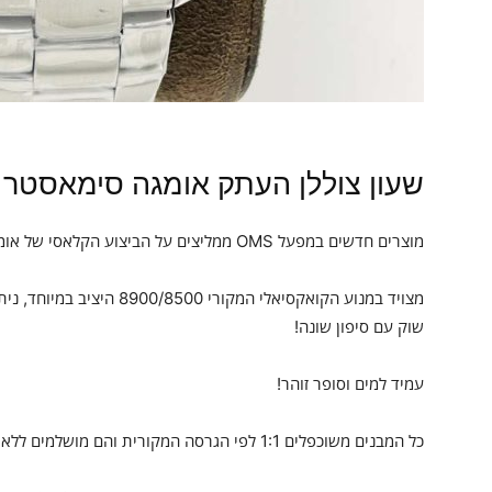
שעון צוללן העתק אומגה סימאסטר 600 מטר
מוצרים חדשים במפעל OMS ממליצים על הביצוע הקלאסי של אומגה סימאסטר שעון צלילה 600 מטר!
מצויד במנוע הקואקסיאלי המקור
שוק עם סיפון שונה!
עמיד למים וסופר זוהר!
כל המבנים משוכפלים 1:1 לפי הגרסה המקורית והם מושלמים ללא פגמים (חגורות פלדה וסרטים הם אוניברסליים)