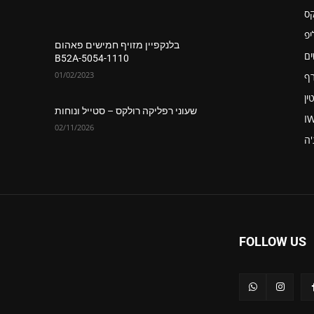
קס
יפ
בלנקפיין מזויף חמישים פאהום
ים
5054-1110-B52A
01/02/2023
רף
ין
שעוני רפליקה רולקס – סטייל ונוחות
I
02/11/2026
'ה
FOLLOW US