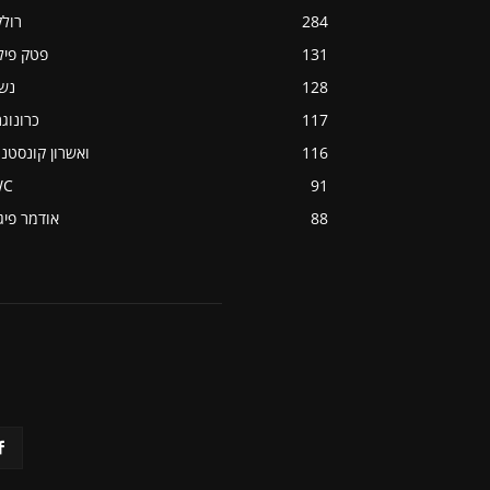
284
רול
131
פטק פיל
128
נש
117
כרונוג
116
ואשרון קונסטנט
WC
91
88
אודמר פיג