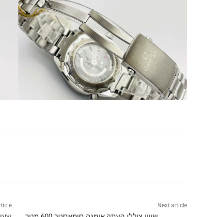
Share
ticle
Next article
שעון צוללן העתק אומגה סימאסטר 600 מטר
שעון 