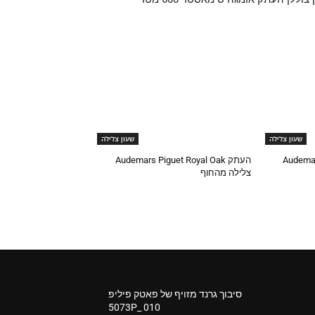
שעון צלילה
שעון צלילה
Audemars
העתק Audemars Piguet Royal Oak
צלילה מהחוף
סיבוך גרנד מזויף של פאטק פיליפ
5073P_ 010