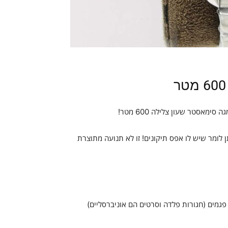
י 8900/8500 היציב במיוחד, ניתן לומר שיש לו אפס תיקונים! זו לא תנועה מתוצרת