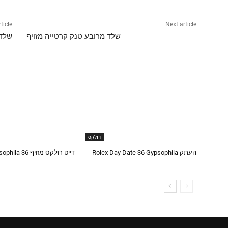
ticle
Next article
שלד מרובע טנק קרטייה מזויף
שלד 
רולקס
העתק Rolex Day Date 36 Gypsophila
דייט רולקס מזויף 36 Gypsophila