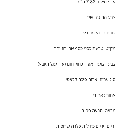
עובי מארז: 7.82 מ”מ
צבע החוגה: שלד
צורת חוגה: מרובע
מק”ט: טבעת כסף כסף אבן רוז זהב
צבע רצועה: אפור כחול חום (עור עגל מיובא)
סוג אבזם: אבזם סיכה קלאסי
אחורי: אחורי
מראה: מראה ספיר
ידיים: ידיים כחולות פלדה שרופות