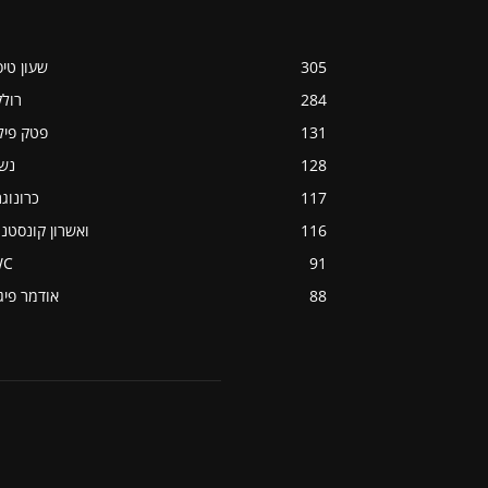
305
שעון טי
284
רול
131
פטק פיל
128
נש
117
כרונוג
116
ואשרון קונסטנט
WC
91
88
אודמר פיג