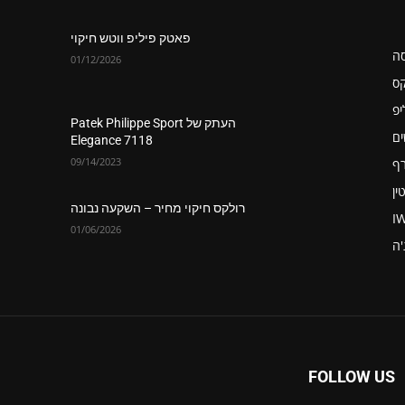
פאטק פיליפ ווטש חיקוי
סה
01/12/2026
קס
יפ
העתק של Patek Philippe Sport
ים
Elegance 7118
09/14/2023
רף
ין
רולקס חיקוי מחיר – השקעה נבונה
I
01/06/2026
'ה
FOLLOW US