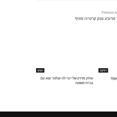
Previous ar
מרובע טנק קרטייה מזויף
רולקס
נשים
עותק מדויק של ייגר-לה-קולטר יוצא עם
גברת פשוטה