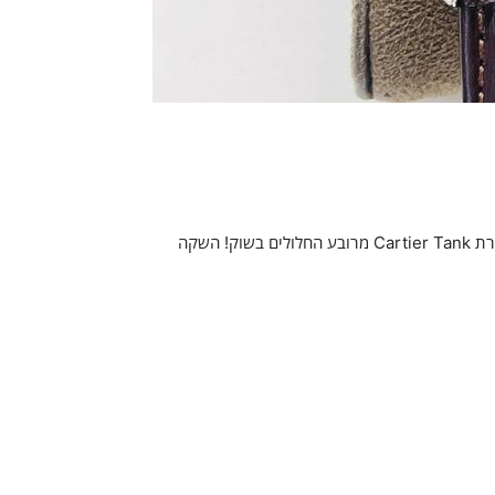
[המלצת V8 Factory Wall Crack] הגרסה הגבוהה ביותר של סדרת Cartier Tank מרובע החלולים בשוק! השקה