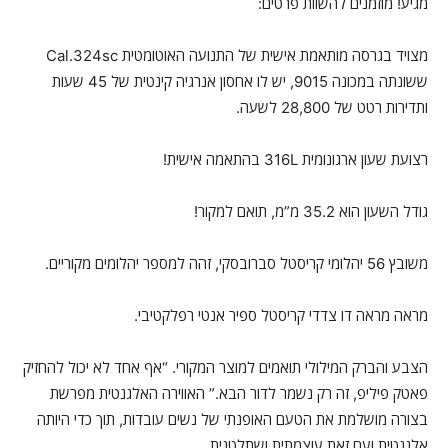
מגיע! מוזמנים להשוות פרטים:
מצויד בגרסה מותאמת אישית של התנועה האוטומטית Cal.324sc
ששונתה במכונה 9015, יש לו אחסון אנרגיה קינטית של 45 שעות
ותדירות רטט של 28,800 לשעה.
רצועת שעון ארגונומית 316L בהתאמה אישית!
גודל השעון הוא 35.2 מ”מ, תואם למקור!
משובץ 56 יהלומי קריסטל סברובסקי, זהה למספר יהלומים מקוריים.
מראה מראה דו צדדי קריסטל ספיר אנטי רפלקטיבי.
הצבע והברק המילולי תואמים למוצר המקורי. “אף אחד לא יכול להחזיק
פאטק פיליפ, זה רק נשמר לדור הבא.” האווירה האלגנטית מפרשת
בצורה מושלמת את הטעם האופנתי של נשים עובדות, תוך כדי היותה
אלגנטית ועם זאת עוצמתית ושתלטנית.