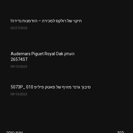
חיקוי של רולקס למכירה – הזדמנות נדירה!
02/27/2026
העתק Audemars Piguet Royal Oak
26574ST
09/13/2023
סיבוך גרנד מזויף של פאטק פיליפ 5073P_ 010
09/13/2023
305
שעון טיסה