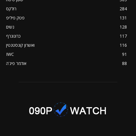
284
רולקס
131
פטק פיליפ
128
נשים
117
כרונוגרף
116
ואשרון קונסטנטין
IWC
91
88
אודמר פיג'ה