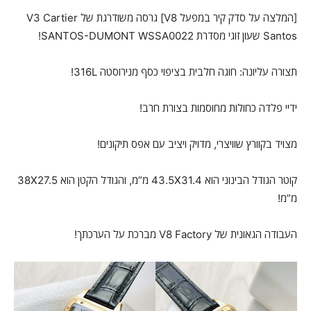
[המלצה על סדק קיר במפעל V8] גרסה משודרגת של V3 Cartier
Santos שעון זוגי מסדרת SANTOS-DUMONT WSSA0022!
תצורה עליונה: חוגה חלבית בציפוי כסף מנירוסטה 316L!
ידיי פלדה כחולות מחוסמות בצורת חרב!
מצויד בקוורץ שוויצרי, מדויק ויציב עם אפס תיקונים!
קוטר הגודל הבינוני הוא 43.5X31.4 מ”מ, והגודל הקטן הוא 38X27.5
מ”מ!
העבודה הגאונית של V8 Factory מברכת על הערכתך!