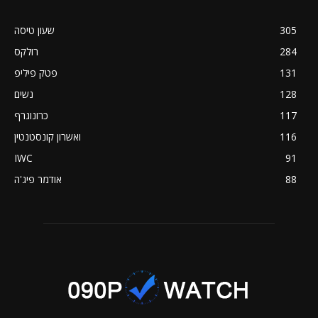
305
שעון טיסה
284
רולקס
131
פטק פיליפ
128
נשים
117
כרונוגרף
116
ואשרון קונסטנטין
IWC
91
88
אודמר פיג'ה