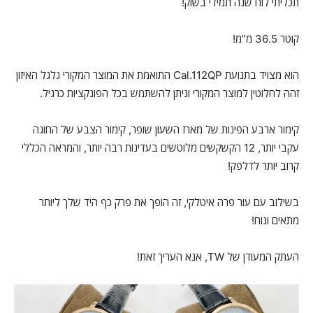
תכליתי לוח שנה תמידי בשוק!
קוטר 36.5 מ”מ!
הוא מצויד בתנועת Cal.112QP התואמת את המוצר המקורי גלגל האיזון
זהה לחלוטין למוצר המקורי וניתן להשתמש בכל הפונקציות כרגיל.
קימור ארבע הפינות של מארז השעון שופר, קימור הצבע של החוגה
עקבי יותר, 12 הקשקשים מלוטשים בעדינות רבה יותר, והמראה הכללי
קרוב יותר לדלפק!
בשילוב עם עור פרה איטלקי, זה הופך את פרק כף היד שלך ליותר
מתאים ונוח!
העתק המעודן של TW, אנא העריך זאת!