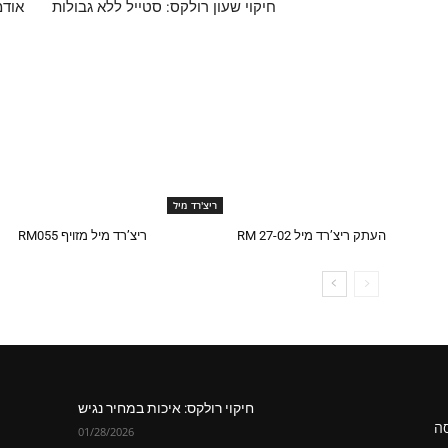
חיקוי שעון רולקס: סטייל ללא גבולות
אודמ
ריצ'רד מיל
העתק ריצ’רד מיל RM 27-02
ריצ’רד מיל מזויף RM055
חיקוי רולקס: איכות במחיר נגיש
סה
01/28/2026