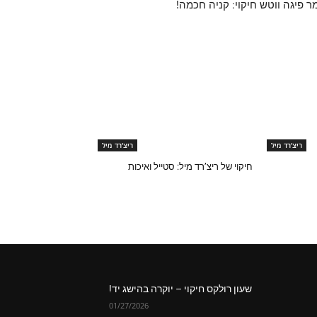
ר פיגה ווטש חיקוי: קניה חכמה!
ריצ'רד מיל
ריצ'רד מיל
חיקוי של ריצ’רד מיל: סטייל ואיכות
שעון רולקס חיקוי – יוקרה בהישג יד!
01/27/2026