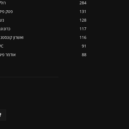
284
רול
131
פטק פיל
128
נש
117
כרונוג
116
ואשרון קונסטנט
WC
91
88
אודמר פיג