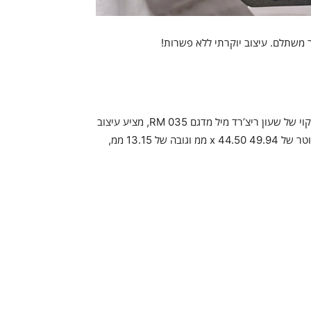
גלה את השעון המושלם שמשלב בין יוקרה לאיכות במחיר נגיש. חיקוי של שעון ריצ’רד מיל מדגם RM 035, מציע עיצוב
מרהיב וקפיצים אוטומטיים שמבטיחים דיוק מושלם בכל רגע. עם קוטר של 49.94 x 44.50 ממ וגובה של 13.15 ממ,