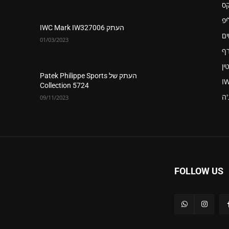
קס
יפ
העתק IWC Mark IW327006
ים
01/03/2023
רף
ין
העתק של Patek Philippe Sports
I
Collection 5724
'ה
09/11/2023
FOLLOW US