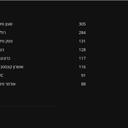
305
שעון טי
284
רול
131
פטק פיל
128
נש
117
כרונוג
116
ואשרון קונסטנט
WC
91
88
אודמר פיג