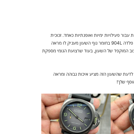
ירה אידיאלית עבור פעילויות ימיות ואופנתיות כאחד. זכוכית
הספיר קריסטל מספקת עמידות גבוהה בפני שריטות, והשילוב של פלדה 904L בחומר גוף השעון מעניק לו מראה
צוב המוקפד של השעון, בעוד שרצועת הגומי מספקת
לדעת שהשעון הזה מציע איכות גבוהה ומראה
וסף שלך!