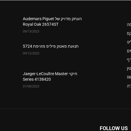
העתק מדויק של Audemars Piguet
סה
Royal Oak 26574ST
09/13/2023
קס
יפ
תנועת פאטק פיליפ מזויפת 5724
ים
09/12/2023
רף
ין
חיקוי Jaeger-LeCoultre Master
I
Series 4138420
'ה
01/08/2023
FOLLOW US