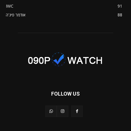
IWC
91
88
אודמר פיג'ה
FOLLOW US