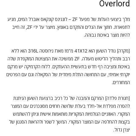
Overlord
מלך ביצועי העלות של מפעל ZF – לונגינס קונקאס אוברל המים, מגיע
לתפארת. חתוך את הגלים והתקדם באומץ. מיוצר על ידי ZF, זה חייב
להיות מוצר באיכות גבוהה.
[מקרה] גודל השעון הוא 41X12 מ”מ! מארז נירוסטה 316L הוא ללא
רבב ותהליך הליטוש מעולה. ZF ממשיכה את המצוינות המוקפדת שלה
באיכות ומציבה רף חדש בתעשיית ההעתקים. ללוח הקרמיקה יש מרקם
יוקרתי אמיתי, עם התחושה התלת מימדית של הסקאלה וגם עם הפרטים
המחוררים.
[חגורת פלדה] המרקם והמבנה של כל רכיב ברצועת השעון הניתנת
להסרה מפלדת אל-חלד בעלת שלושה חרוזים מסונכרנים עם המוצר
המקורי. האוזניים הגולמיות המקוריות מותאמות אישית וניתן להשתמש
בקצות להחלפה עם המוצר המקורי. המשך לשפר ולהראות הסגנון של
יצרן גדול.