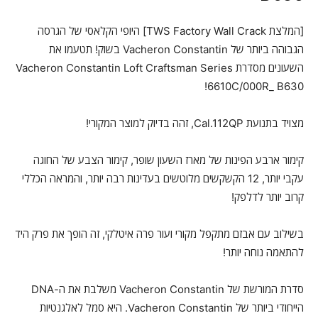
[המלצת TWS Factory Wall Crack] היופי הקלאסי של הגרסה
הגבוהה ביותר של Vacheron Constantin בשוק! תטעמו את
השעונים מסדרת Vacheron Constantin Loft Craftsman Series
6610C/000R_ B630!
מצויד בתנועת Cal.112QP, זהה בדיוק למוצר המקורי!
קימור ארבע הפינות של מארז השעון שופר, קימור הצבע של החוגה
עקבי יותר, 12 הקשקשים מלוטשים בעדינות רבה יותר, והמראה הכללי
קרוב יותר לדלפק!
בשילוב עם אבזם מתקפל מקורי ועור פרה איטלקי, זה הופך את פרק היד
להתאמה נוחה יותר!
סדרת המורשת של Vacheron Constantin משלבת את ה-DNA
הייחודי ביותר של Vacheron Constantin. היא סמל לאלגנטיות