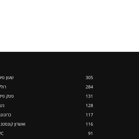
305
שעון טי
284
רול
131
פטק פיל
128
נש
117
כרונוג
116
ואשרון קונסטנט
WC
91