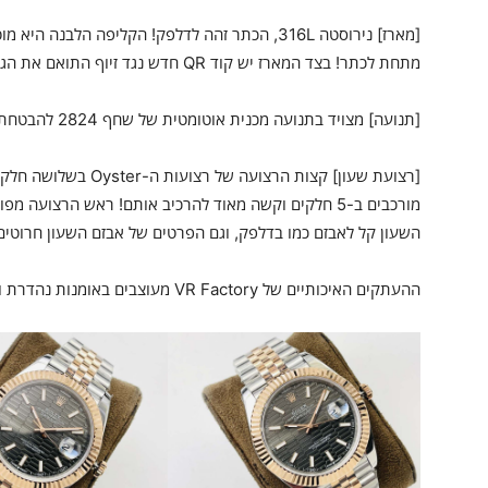
[מארז] נירוסטה 316L, הכתר זהה לדלפק! הקליפה הל
מתחת לכתר! בצד המארז יש קוד QR חדש נגד זיוף התואם את הגרסה המקורית.
[תנועה] מצויד בתנועה מכנית אוטומטית של שחף 2824 להבטחת יציבות התנועה!
[רצועת שעון] קצות הרצוע
מורכבים ב-5 חלקים וקשה מאוד להרכיב אותם! ראש הרצועה
השעון קל לאבזם כמו בדלפק, וגם הפרטים של אבזם השעון חרוטים
ההעתקים האיכותיים של VR Factory מעוצבים באומנות נהדרת ומזמינים את כל חברי השעון להעריך אותם!