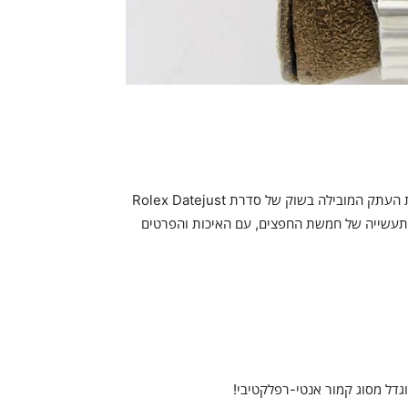
[יצירת מופת חדשה מומלצת של VR Factory Wall Crack] גרסת העתק המובילה בשוק של סדרת Rolex Datejust
תעשייה של חמשת החפצים, עם האיכות והפרטים
גדל מסוג קמור אנטי-רפלקטיבי!