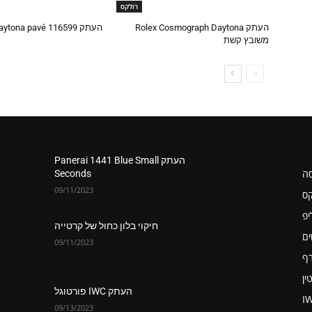
רולקס
העתק Rolex Cosmograph Daytona
העתק Rolex Daytona pavé 116599
משובץ קשת
העתק Panerai 1441 Blue Small
סה
Seconds
09/11/2023
קס
יפ
חיקוי בלון כחול של קרטייה
ים
09/11/2023
רף
ין
העתק IWC פורטוגל
I
09/13/2023