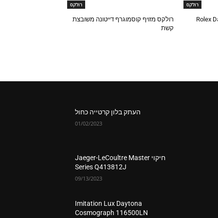
רולקס
רולקס
רולקס מזויף קוסמוגרף דייטונה משובצת
קשת
העתק בלון קרטייה כחול
01/02/2023
חיקוי Jaeger-LeCoultre Master
Series Q413812J
09/13/2023
Imitation Lux Daytona
Cosmograph 116500LN