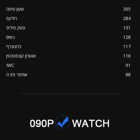
305
שעון טיסה
284
רולקס
131
פטק פיליפ
128
נשים
117
כרונוגרף
116
ואשרון קונסטנטין
IWC
91
88
אודמר פיג'ה