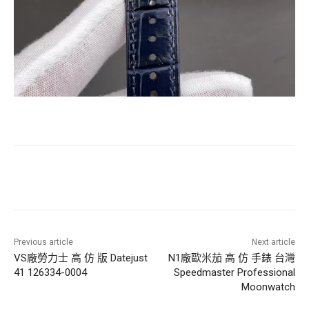
Previous article
Next article
VS廠勞力士 高 仿 版 Datejust
N1廠歐米茄 高 仿 手錶 台灣
41 126334-0004
Speedmaster Professional
Moonwatch