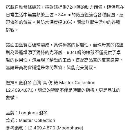
搭載自動發條機芯，這款錶提供72小時的動力儲備，確保您在
日常生活中無需頻繁上弦。34mm的錶直徑適合各種腕圍，展
現優雅的氣質。其防水深度達30米，讓您無懼生活中的各種
挑戰。
錶面由藍寶石玻璃製成，具備極高的耐磨性，而珠母質的錶盤
則為整體增添了獨特的光澤感。904L鋼的錶殼不僅提供了卓
越的耐用性，還展現了精緻的工藝。搭配高品質的皮質錶帶，
無論是商務會議還是休閒聚會，皆能完美駕馭。
選擇AI廠浪琴 台灣 高 仿 錶 Master Collection
L2.409.4.87.0，讓您的腕間不僅是時間的指標，更是品味的
象徵。
品牌：Longines 浪琴
款式：Master Collection
參考編號：L2.409.4.87.0 (Moonphase)