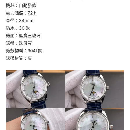
機芯：自動發條
動力儲備：72 h
直徑：34 mm
防水：30 米
錶面：藍寶石玻璃
錶盤：珠母質
錶殼物料：904L鋼
錶帶材質：皮