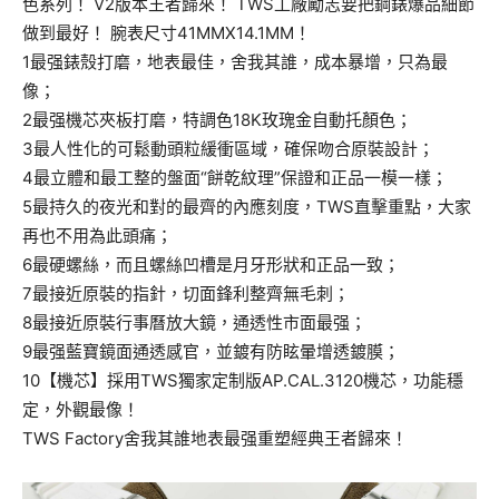
色系列！ V2版本王者歸來！ TWS工廠勵志要把鋼錶爆品細節
做到最好！ 腕表尺寸41MMX14.1MM！
1最强錶殼打磨，地表最佳，舍我其誰，成本暴增，只為最
像；
2最强機芯夾板打磨，特調色18K玫瑰金自動托顏色；
3最人性化的可鬆動頭粒緩衝區域，確保吻合原裝設計；
4最立體和最工整的盤面“餅乾紋理”保證和正品一模一樣；
5最持久的夜光和對的最齊的內應刻度，TWS直擊重點，大家
再也不用為此頭痛；
6最硬螺絲，而且螺絲凹槽是月牙形狀和正品一致；
7最接近原裝的指針，切面鋒利整齊無毛刺；
8最接近原裝行事曆放大鏡，通透性市面最强；
9最强藍寶鏡面通透感官，並鍍有防眩暈增透鍍膜；
10【機芯】採用TWS獨家定制版AP.CAL.3120機芯，功能穩
定，外觀最像！
TWS Factory舍我其誰地表最强重塑經典王者歸來！