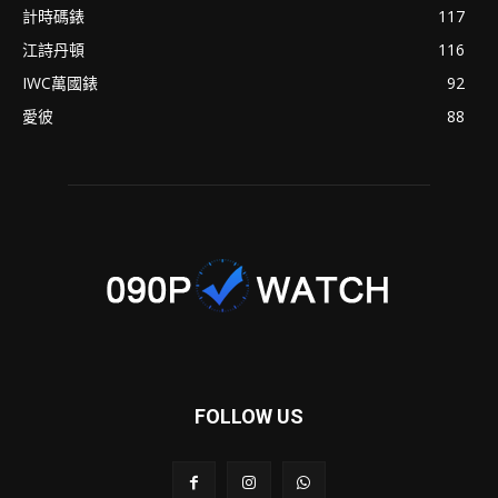
計時碼錶
117
江詩丹頓
116
IWC萬國錶
92
愛彼
88
FOLLOW US