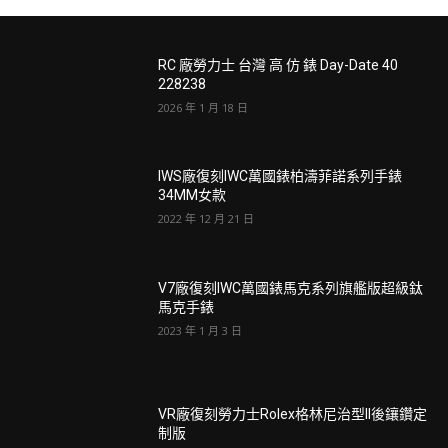
RC 廠勞力士 台灣 高 仿 錶 Day-Date 40
228238
2026 年 1 月 18 日
IWS廠復刻IWC萬國錶柏濤菲諾系列手錶
34MM女款
2022 年 12 月 21 日
V7廠復刻IWC萬國錶馬克系列旗艦版超級鈦
馬克手錶
2023 年 1 月 3 日
VR廠復刻勞力士Rolex格林尼治型II後鑲鑽定
制版