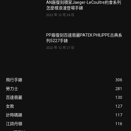
AN廠復刻積家Jaeger-LeCoultre約會系列
怎麼樣浪漫登場手錶
2022 年 12 月 24 日
PP廠復刻百達翡麗PATEK PHILIPPE古典系
列5227手錶
2022 年 12 月 27 日
飛行手錶
306
勞力士
281
百達翡麗
130
女款
127
計時碼錶
117
江詩丹頓
116