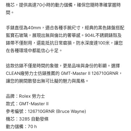
機芯，提供高達70小時的動力儲備，確保您隨時準確掌握時
間。
手錶直徑為40mm，適合各種手腕尺寸，經典的黑色錶盤搭配
藍寶石玻璃，展現出無與倫比的奢華感。904L不銹鋼錶殼及
錶帶不僅耐用，還能抵抗日常磨損，防水深度達100米，讓您
在各種環境中都能信心十足。
這款仿錶不僅是時間的象徵，更是品味與身份的彰顯。選擇
CLEAN廠勞力士仿錶推薦的 GMT-Master II 126710GRNR，
讓您的腕間散發出無可比擬的魅力與風格。
品牌：Rolex 勞力士
款式：GMT-Master II
參考編號：126710GRNR (Bruce Wayne)
機芯：3285 自動發條
動力儲備：70 h