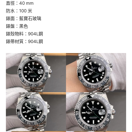
直徑：40 mm
防水：100 米
錶面：藍寶石玻璃
錶盤：黑色
錶殼物料：904L鋼
錶帶材質：904L鋼