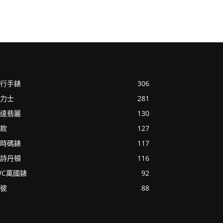
行手錶
306
力士
281
達翡麗
130
款
127
時碼錶
117
詩丹頓
116
WC萬國錶
92
彼
88