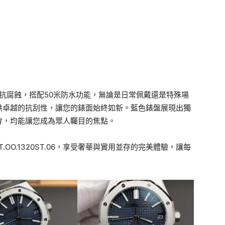
用且抗腐蝕，搭配50米防水功能，無論是日常佩戴還是特殊場
供卓越的抗刮性，讓您的錶面始終如新。藍色錶盤展現出獨
會，均能讓您成為眾人矚目的焦點。
510ST.OO.1320ST.06，享受奢華與實用並存的完美體驗，讓每