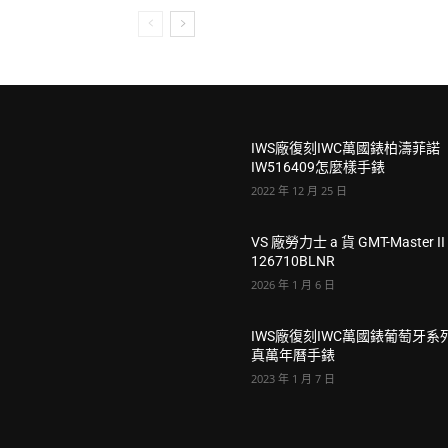
IWS廠復刻IWC萬國錶柏濤菲諾
IW516409怎麼樣手錶
2022 年 12 月 25 日
VS 廠勞力士 a 貨 GMT-Master II
126710BLNR
2026 年 1 月 6 日
IWS廠復刻IWC萬國錶葡萄牙系
真萬年曆手錶
2023 年 1 月 7 日