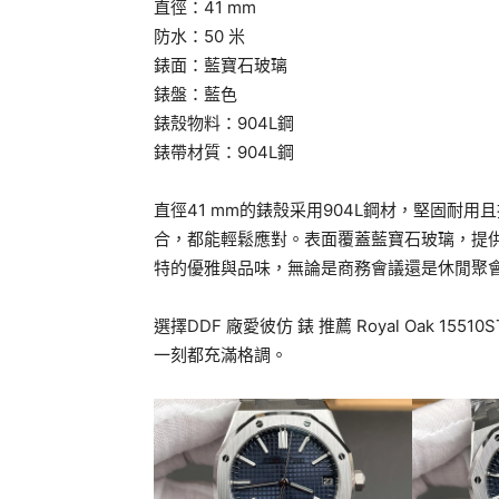
直徑：41 mm
防水：50 米
錶面：藍寶石玻璃
錶盤：藍色
錶殼物料：904L鋼
錶帶材質：904L鋼
直徑41 mm的錶殼采用904L鋼材，堅固耐
合，都能輕鬆應對。表面覆蓋藍寶石玻璃，提
特的優雅與品味，無論是商務會議還是休閒聚
選擇DDF 廠愛彼仿 錶 推薦 Royal Oak 15
一刻都充滿格調。