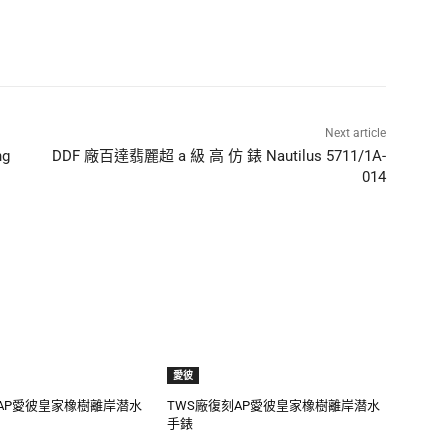
Next article
ng
DDF 廠百達翡麗超 a 級 高 仿 錶 Nautilus 5711/1A-
014
愛彼
AP愛彼皇家橡樹離岸潜水
TWS廠復刻AP愛彼皇家橡樹離岸潜水
手錶