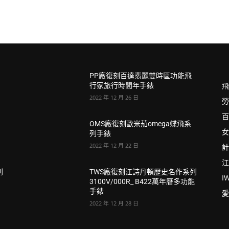
PP廠復刻百達翡麗雙時區功能飛
飛
行家旅行時間年手錶
2022 年 12 月 26 日
勞
百
OMS廠復刻歐米茄omega蝶飛系
女
列手錶
2022 年 12 月 22 日
計
江
列
TWS廠復刻江詩丹頓歷史名作系列
I
3100V/000R_ B422萬年曆多功能
手錶
愛
2022 年 12 月 28 日