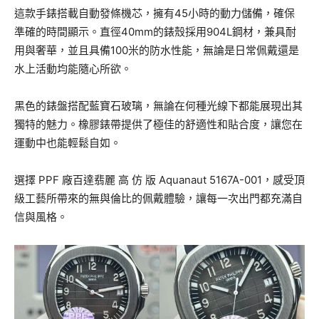
這款手錶搭載自動發條機芯，擁有45小時的動力儲備，確保
準確的時間顯示。直徑40mm的錶殼採用904L鋼材，兼具耐
用與奢華，並且具備100米的防水性能，無論是日常佩戴還是
水上活動均能隨心所欲。
黑色的錶盤搭配藍寶石玻璃，無論在何種光線下都能展現出其
獨特的魅力。橡膠錶帶提供了極佳的舒適性和貼合度，讓您在
運動中也能輕鬆自如。
選擇 PPF 廠百達翡麗 高 仿 版 Aquanaut 5167A-001，感受頂
級工藝所帶來的無與倫比的佩戴體驗，讓每一次出門都充滿自
信與風格。