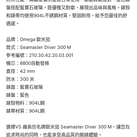
盤搭配藍寶石玻璃，既優雅又耐磨，展現出品味與風格。錶殼
和錶帶均使用904L不銹鋼材質，堅固耐用，給予您最佳的舒
適感。
品牌：Omega 歐米茄
款式：Seamaster Diver 300 M
參考編號：210.30.42.20.03.001
機芯：8800自動發條
直徑：42 mm
防水：300 米
錶面：藍寶石玻璃
錶盤：藍色
錶殼物料：904L鋼
錶帶材質：904L鋼
選擇VS 廠高仿名牌歐米茄 Seamaster Diver 300 M，讓您在
追求時尚的同時，也能享受高品質的腕錶體驗。