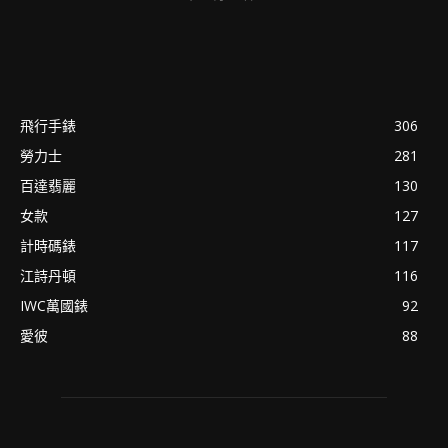
飛行手錶
306
勞力士
281
百達翡麗
130
女款
127
計時碼錶
117
江詩丹頓
116
IWC萬國錶
92
愛彼
88