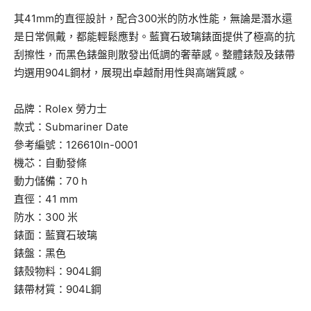
其41mm的直徑設計，配合300米的防水性能，無論是潛水還
是日常佩戴，都能輕鬆應對。藍寶石玻璃錶面提供了極高的抗
刮擦性，而黑色錶盤則散發出低調的奢華感。整體錶殼及錶帶
均選用904L鋼材，展現出卓越耐用性與高端質感。
品牌：Rolex 勞力士
款式：Submariner Date
參考編號：126610ln-0001
機芯：自動發條
動力儲備：70 h
直徑：41 mm
防水：300 米
錶面：藍寶石玻璃
錶盤：黑色
錶殼物料：904L鋼
錶帶材質：904L鋼