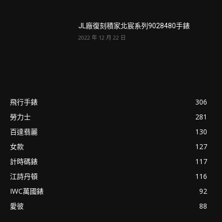
JL廠復刻積家北宸系列9028480手錶
2022 年 12 月 22 日
飛行手錶
306
勞力士
281
百達翡麗
130
女款
127
計時碼錶
117
江詩丹頓
116
IWC萬國錶
92
愛彼
88