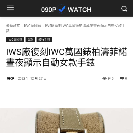
奢華款式
IWC萬國錶
IWS廠復刻IWC萬國錶柏濤菲諾晝夜顯示自動女款手
錶
IWC萬國錶
女款
飛行手錶
IWS廠復刻IWC萬國錶柏濤菲諾
晝夜顯示自動女款手錶
090P
2022 年 12 月 27 日
945
0