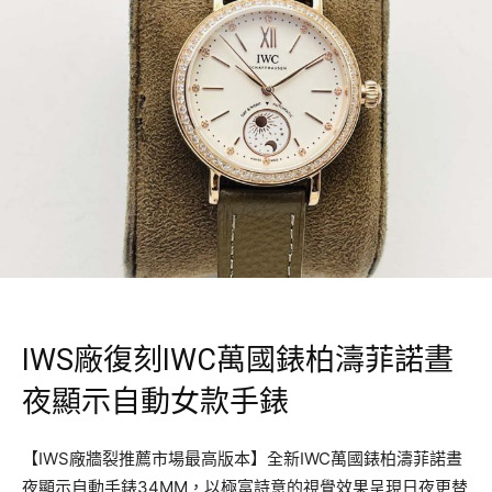
IWS廠復刻IWC萬國錶柏濤菲諾晝
夜顯示自動女款手錶
【IWS廠牆裂推薦市場最高版本】全新IWC萬國錶柏濤菲諾晝
夜顯示自動手錶34MM，以極富詩意的視覺效果呈現日夜更替