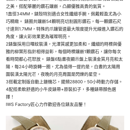
之美，搭配華麗的鑽石鑲嵌，凸顯優雅高貴的氣質。
1直徑34MM，錶殼特別適合女性纖細手腕，佩戴輕盈尤為小
巧精緻。 錶圈共鑲嵌54顆明亮切割圓形鑽石，每一顆鑽石尺
寸達到1.7MM，特殊的爪鑲管道最大限度提升光線進入鑽石的
角度，讓火彩效果更為璀璨明亮。
2錶盤採用日暉紋裝潢，光澤質感更加柔和，纖細的時標與優
雅的柳葉形指針相得益彰，每個時標鑲嵌1顆鑽石，讓你每次
看時間都心花怒放。 錶盤6點晝夜顯示盤上裝潢金質月亮和太
陽，每24小時旋轉一圈，尤為值得一提的是，白晝的太陽周
圍裝潢太陽光芒，夜晚的月亮周圍是閃爍的星空。
3搭載定制版自動上鏈機芯，擺頻28800，50小時動力存儲。
4配搭柔軟舒適的小牛皮錶帶+原裝扣子，多種錶帶顏色選
擇！
IWS Factory匠心力作歡迎各位錶友品鑒！