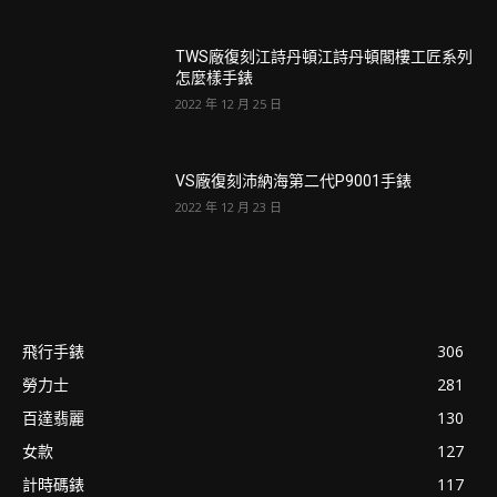
TWS廠復刻江詩丹頓江詩丹頓閣樓工匠系列
怎麼樣手錶
2022 年 12 月 25 日
VS廠復刻沛納海第二代P9001手錶
2022 年 12 月 23 日
飛行手錶
306
勞力士
281
百達翡麗
130
女款
127
計時碼錶
117