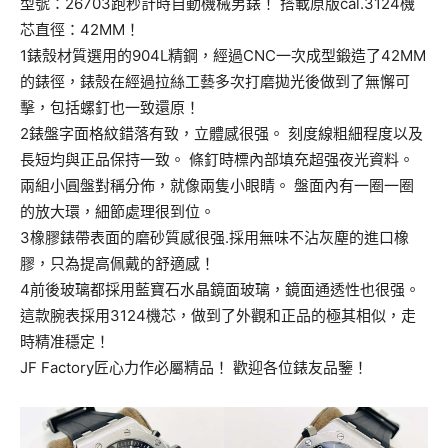
型號：26703跑秒計時自動機械男錶！ 搭載原版cal.3124機
芯直徑：42MM！
1錶殼材質選用的904L精鋼，經過CNC一次成型鍛造了42MM
的錶徑，錶殼在經過拉絲工藝多次打磨拋光後做到了無懈可
擊，包括螺釘也一致還原！
2錶盤字面格紋錯落有致，立體感很强。 刻度線粗細程度以及
長短均與正品保持一致。 條釘時標內部填充超强夜光資料。
兩組小圓盤對稱分佈，就像兩隻小眼睛。 盤面內有一圈一圈
的放大環，細節處理很到位。
3橡膠錶帶表面的磨砂質感很强.採用無味不沾灰塵的進口橡
膠，只為提高佩戴的舒適感！
4前後玻璃都採用藍寶石水晶鏡面玻璃，鏡面通透性也很强。
這款腕表採用3124機芯，做到了外觀和正品的極其相似，走
時精准穩定！
JF Factory匠心力作必屬精品！ 歡迎各位錶友品鑒！