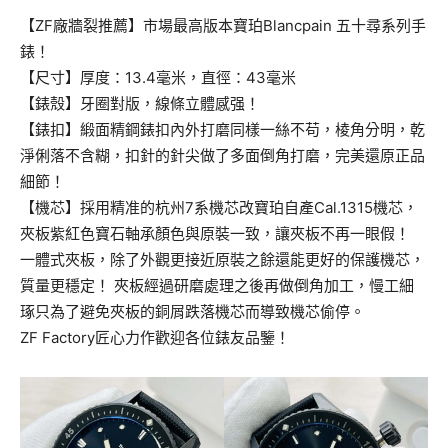
【ZF廠牆裂推薦】市場最高版本寶珀Blancpain 五十尋系列手
錶！
【尺寸】厚度：13.4毫米，直徑：43毫米
【錶殼】牙圈對版，線條立體感强！
【錶扣】緞面精鋼錶扣內外打磨同樣一絲不苟，棱角分明，乾
淨俐落不含糊，扣針的針尖做了多面倒角打磨，完美還原正品
細節！
【機芯】採用精准的杭州7系機芯改寶珀自產Cal.1315機芯，
夾板紫紅色寶石軸承顏色與原裝一致，讓夾板不再一眼假！
一體式夾板，除了外觀更接近原裝之餘還能更好的保護機芯，
質量更穩定！ 夾板經過研磨處理之後再做倒角加工，慢工細
琢只為了避免夾板的銅屑跌落機芯而導致機芯偷停。
ZF Factory匠心力作歡迎各位錶友品鑒！