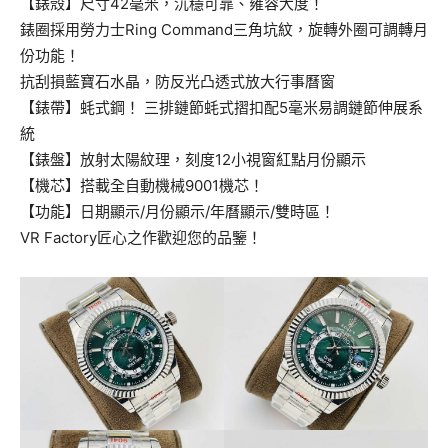
【錶殼】尺寸42毫米，沉穩可靠、雍容大度！
錶圈採用勞力士Ring Command三角坑紋，旋轉外圈可調轉月
份功能！
抗刮損藍寶石水晶，防反光凸透式放大行事曆窗
【錶帶】蚝式鋼！ 三排鏈節蚝式摺扣配5毫米易調鏈節伸展系
統
【錶盤】放射太陽紋理，刻度12小視窗紅點月份顯示
【機芯】搭載全自動機械9001機芯！
【功能】日期顯示/月份顯示/年曆顯示/雙時區！
VR Factory匠心之作歡迎您的品鑒！