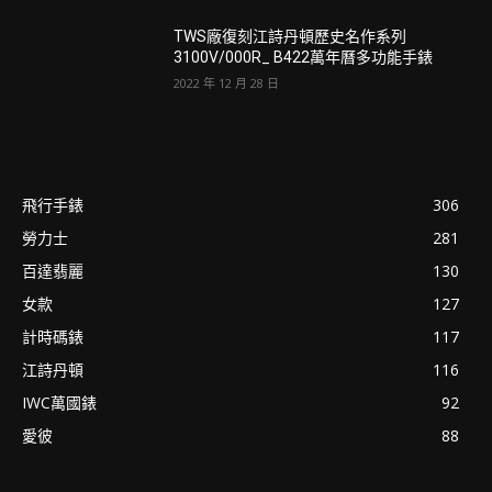
TWS廠復刻江詩丹頓歷史名作系列
3100V/000R_ B422萬年曆多功能手錶
2022 年 12 月 28 日
飛行手錶
306
勞力士
281
百達翡麗
130
女款
127
計時碼錶
117
江詩丹頓
116
IWC萬國錶
92
愛彼
88