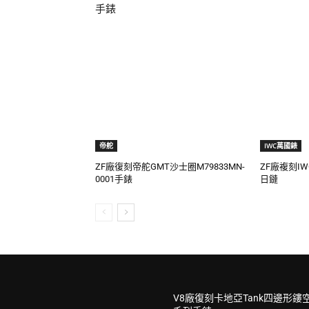
手錶
帝舵
IWC萬國錶
ZF廠復刻帝舵GMT沙士圈M79833MN-
ZF廠複刻I
0001手錶
日鏈
V8廠復刻卡地亞Tank四邊形鏤