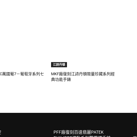
江詩丹頓
WC萬國葡7－葡萄牙系列七
MKF廠復刻江詩丹頓限量珍藏系列經
典功能手錶
空
PFF廠復刻百達翡麗PATEK