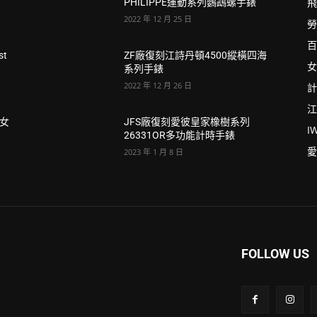
飛
PHILIPPE運動系列鸚鵡螺手錶
2022 年 12 月 25 日
勞
百
st
ZF廠復刻江詩丹頓4500縱橫四海
女
系列手錶
2022 年 12 月 26 日
計
江
T女
JFS廠復刻愛彼皇家橡樹系列
I
26331OR多功能計時手錶
愛
2023 年 1 月 8 日
FOLLOW US