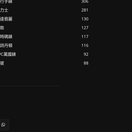
行手錶
306
力士
281
達翡麗
130
款
127
時碼錶
117
詩丹頓
116
WC萬國錶
92
彼
88