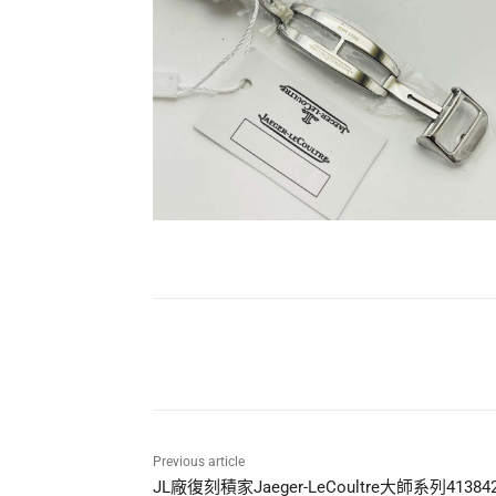
Share
Previous article
JL廠復刻積家Jaeger-LeCoultre大師系列41384