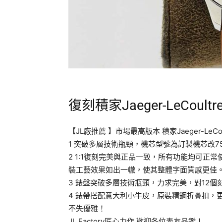
復刻積家Jaeger-LeCoult
【JL廠推薦 】市場最高版本 積家Jaeger-Le
1 突破多層技術瓶頸，機芯型號為訂製機芯改7
2 1:1復刻完美與正品一致，所有功能均可正常
裝工藝效果如出一轍，使其整體字面質感更佳
3 錶盤突破多層技術瓶頸，力求完美，對12個
4 錶帶搭配意大利小牛皮，原裝精鋼折疊扣，
不失優雅！
JL Factory匠心力作 歡迎各位表友品鑑！