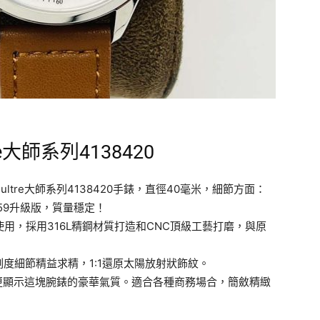
re大師系列4138420
Coultre大師系列4138420手錶，直徑40毫米，細節方面：
59升級版，質量穩定！
使用，採用316L精鋼材質打造和CNC頂級工藝打磨，與原
。
刻度細節精益求精，1:1還原太陽放射狀飾紋。
更顯示這塊腕錶的豪華氣質。適合各種商務場合，簡斂精緻