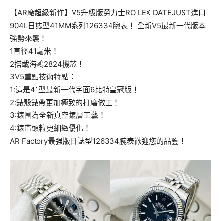
【AR廠超級新作】V5升級版勞力士RO LEX DATEJUST進口
904L日誌型41MM系列126334腕表！ 全新V5最新一代版本
強勢來襲！
1直徑41毫米！
2搭載海鷗2824機芯！
3V5重點技術特點：
1:這是41型最新一代字面6比特皇冠版！
2:錶殼錶帶更加極致的打磨做工！
3:錶圈為全新真空鍍層工藝！
4:錶帶頭粒更細緻優化！
AR Factory最强版日誌型126334腕表歡迎您的品鑒！