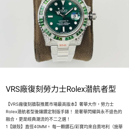
VRS廠復刻勞力士Rolex潜航者型
【VRS廠復刻牆裂推薦市場最高版本】奢華大作，勞力士
Rolex潜航者型後鑲鑽定制版手錶！ 是奢華閃耀與永不退色的
融合，更是經典潮流的不二之選！
1【錶殼】直徑40MM。 每一顆鑽石/彩寶均來自奧地利（施華