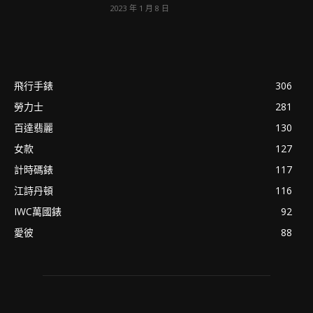
2023 年 1 月 8 日
飛行手錶
306
勞力士
281
百達翡麗
130
女款
127
計時碼錶
117
江詩丹頓
116
IWC萬國錶
92
愛彼
88