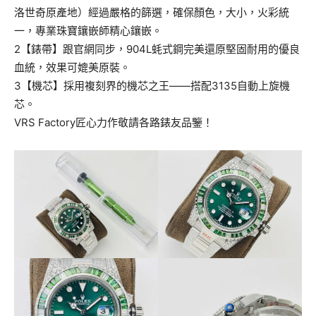
洛世奇原產地）經過嚴格的篩選，確保顏色，大小，火彩統
一，專業珠寶鑲嵌師精心鑲嵌。
2【錶帶】跟官網同步，904L蚝式鋼完美還原堅固耐用的優良
血統，效果可媲美原裝。
3【機芯】採用複刻界的機芯之王——搭配3135自動上旋機
芯。
VRS Factory匠心力作敬請各路錶友品鑒！