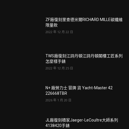
ZF廠復刻里查德米爾RICHARD MILLE碳纖維
限量款
2022 年 12 月 22 日
TWS廠復刻江詩丹頓江詩丹頓閣樓工匠系列
怎麼樣手錶
2022 年 12 月 25 日
N+ 廠勞力士 冒牌 貨 Yacht-Master 42
226668TBR
2026 年 1 月 20 日
JL廠復刻積家Jaeger-LeCoultre大師系列
4138420手錶