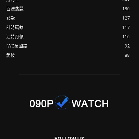
百達翡麗
130
女款
127
計時碼錶
117
江詩丹頓
116
IWC萬國錶
92
愛彼
88
FOLLOW US