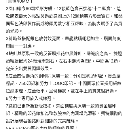
1直徑40MM！
2圈口鑲嵌60顆梯形方鑽，12顆藍色寶石號稱“十二藍寶”，這
款腕表最大的亮點莫過於錶圈上的12顆精美方形藍寶石，和盤
面藍色法郎製作而成的羅馬數字相互輝映，為腕表賦予了高貴
的光彩。
3計時盤搭配銀色放射紋亮面，畫龍點睛栩栩如生，鑽面刻度
與圈一一對應。
4錶針與原裝一致的反管頭批花中黑線針，辨識度之高。 雙邊
頭粒鑲嵌均24顆璀璨鑽石，左右兩邊均為6顆，中間為12顆，
完美突出雙翼閃耀效果。
5底蓋四個邊角的鋼印同原裝一致：分別是狗頭印記，貴金屬
標記，750印記和勞力士LOGO印記。 中間圓環位置採用細紋
拉絲處理，底蓋低平，呈倒梯狀，戴在手上的質感很舒適。
6勞力士專用旋入式錶冠。
7錶扣已更新為新版按扣，背面刻度與原裝一致的貴金屬印
記，精緻的印花錶扣為整款腕表的內涵增光添彩，獨特細微的
設計展現著製錶師對細節的完美雕琢。
VRS Factory匠心力作歡迎您的品鑒！