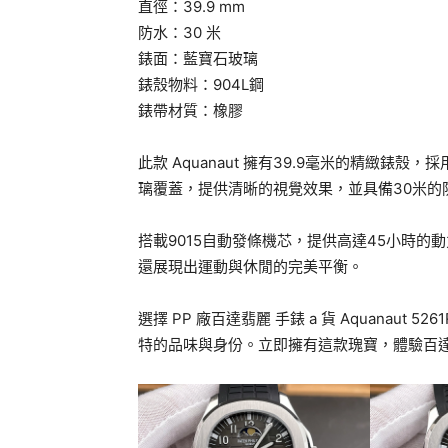
直徑：39.9 mm
防水：30 米
錶面：藍寶石玻璃
錶殼物料：904L鋼
錶帶材質：橡膠
此款 Aquanaut 擁有39.9毫米的精緻錶
璃覆蓋，提供清晰的視覺效果，並具備30米的
搭載9015自動發條機芯，提供高達45小時
還展現出運動與休閒的完美平衡。
選擇 PP 廠百達翡麗 手錶 a 貨 Aquanaut
特的品味與身份。立即擁有這款瑰寶，體驗百