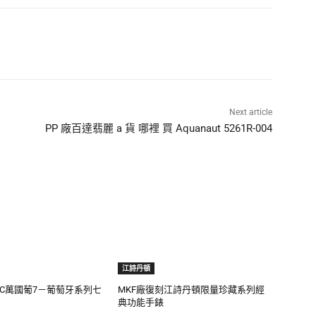
Next article
PP 廠百達翡麗 a 貨 哪裡 買 Aquanaut 5261R-004
江詩丹頓
WC萬國葡7－葡萄牙系列七
MKF廠復刻江詩丹頓限量珍藏系列經
典功能手錶