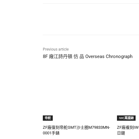
Share
Previous article
8F 廠江詩丹頓 仿 品 Overseas Chronograph
帝舵
IWC萬國錶
ZF廠復刻帝舵GMT沙士圈M79833MN-
ZF廠複刻I
0001手錶
日鏈