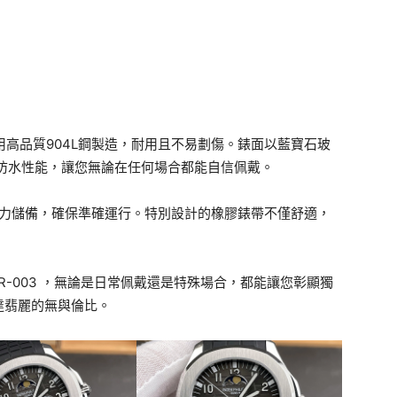
殼，採用高品質904L鋼製造，耐用且不易劃傷。錶面以藍寶石玻
防水性能，讓您無論在任何場合都能自信佩戴。
的動力儲備，確保準確運行。特別設計的橡膠錶帶不僅舒適，
 5261R-003 ，無論是日常佩戴還是特殊場合，都能讓您彰顯獨
達翡麗的無與倫比。