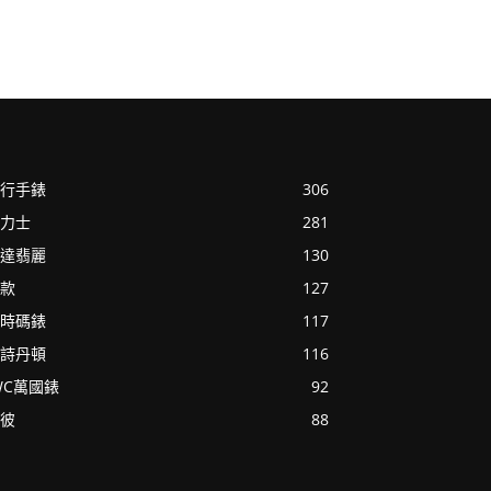
行手錶
306
力士
281
達翡麗
130
款
127
時碼錶
117
詩丹頓
116
WC萬國錶
92
彼
88