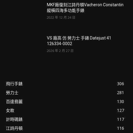
MKF廠復刻江詩丹頓Vacheron Constantin
縱橫四海多功能手錶
2022 年 12 月 24 日
VS 廠高 仿 勞力士 手錶 Datejust 41
126334-0002
2026 年 2 月 27 日
飛行手錶
306
勞力士
281
百達翡麗
130
女款
127
計時碼錶
117
江詩丹頓
116