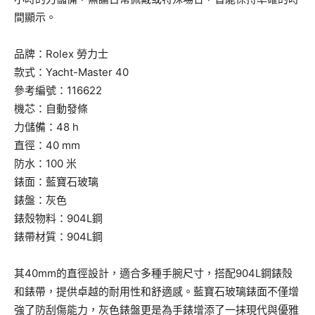
間顯示。
品牌：Rolex 勞力士
款式：Yacht-Master 40
參考編號：116622
機芯：自動發條
力儲備：48 h
直徑：40 mm
防水：100 米
錶面：藍寶石玻璃
錶盤：灰色
錶殼物料：904L鋼
錶帶材質：904L鋼
其40mm的直徑設計，適合多種手腕尺寸，搭配904L鋼錶殼
和錶帶，提供卓越的耐用性和舒適感。藍寶石玻璃錶面不僅增
強了防刮傷能力，灰色錶盤更是為手錶增添了一抹現代與優雅