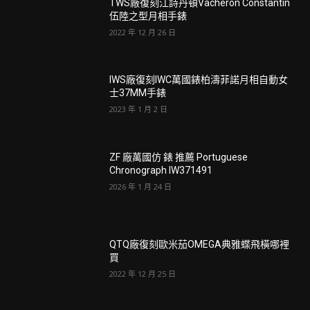
TWS廠復刻江詩丹頓Vacheron Constantin
伍陸之型月相手錶
2022 年 12 月 26 日
IWS廠復刻IWC萬國錶柏濤菲諾月相自動女
士37MM手錶
2023 年 1 月 2 日
ZF 廠萬國仿 錶 推薦 Portuguese
Chronograph IW371491
2026 年 1 月 24 日
QTQ廠復刻歐米茄OMEGA典雅蝶飛橫哪裡
買
2022 年 12 月 25 日