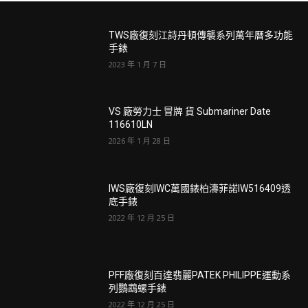
TWS廠復刻江詩丹頓傳襲系列萬年曆多功能
手錶
2023 年 1 月 7 日
VS 廠勞力士 冒牌 貨 Submariner Date
116610LN
2026 年 1 月 28 日
IWS廠復刻IWC萬國錶柏濤菲諾IW516409透
底手錶
2022 年 12 月 25 日
PFF廠復刻百達翡麗PATEK PHILIPPE運動系
列鸚鵡螺手錶
2022 年 12 月 25 日