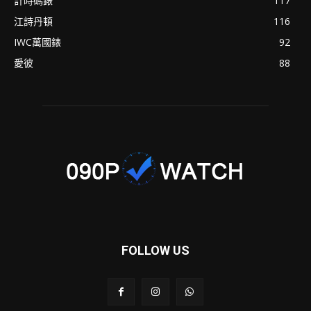
計時碼錶
117
江詩丹頓
116
IWC萬國錶
92
愛彼
88
FOLLOW US