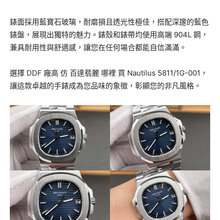
錶面採用藍寶石玻璃，耐磨損且透光性極佳，搭配深邃的藍色
錶盤，展現出獨特的魅力。錶殼和錶帶均使用高端 904L 鋼，
兼具耐用性與舒適感，讓您在任何場合都能自信滿滿。
選擇 DDF 廠高 仿 百達翡麗 哪裡 買 Nautilus 5811/1G-001，
讓這款卓越的手錶成為您品味的象徵，彰顯您的非凡風格。