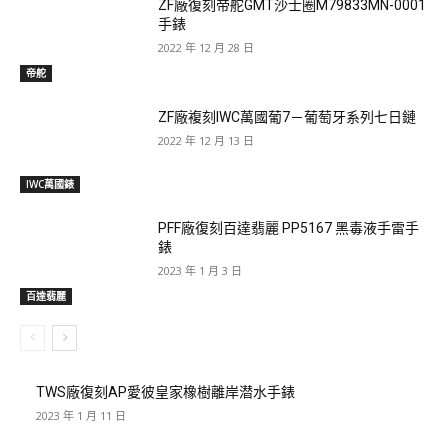
ZF廠復刻帝舵GMT沙士圈M79833MN-0001
手錶
2022 年 12 月 28 日
帝舵
ZF廠複刻IWC萬國葡7－葡萄牙系列七日鏈
2022 年 12 月 13 日
IWC萬國錶
PFF廠復刻百達翡麗 PP5167 黑毒液手雷手
錶
2023 年 1 月 3 日
百達翡麗
TWS廠復刻AP愛彼皇家橡樹離岸潜水手錶
2023 年 1 月 11 日