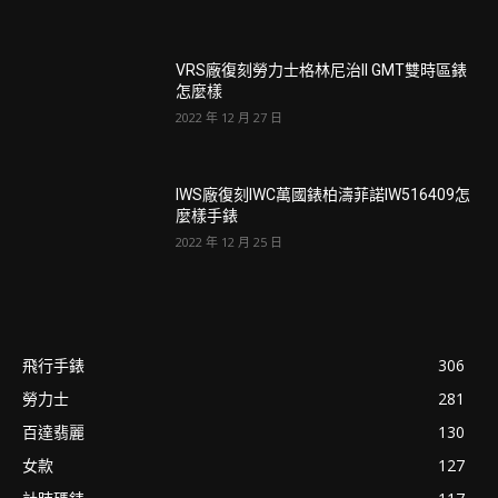
VRS廠復刻勞力士格林尼治ll GMT雙時區錶
怎麼樣
2022 年 12 月 27 日
IWS廠復刻IWC萬國錶柏濤菲諾IW516409怎
麼樣手錶
2022 年 12 月 25 日
飛行手錶
306
勞力士
281
百達翡麗
130
女款
127