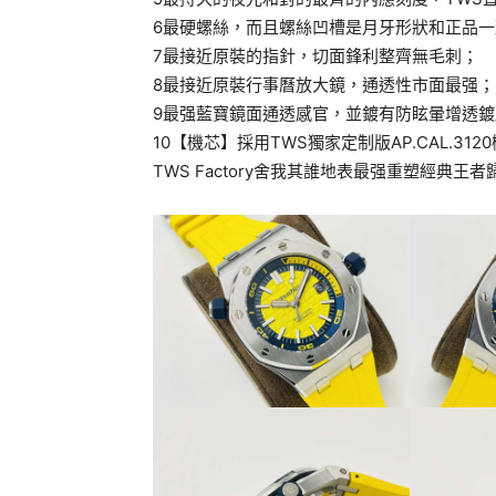
6最硬螺絲，而且螺絲凹槽是月牙形狀和正品一
7最接近原裝的指針，切面鋒利整齊無毛刺；
8最接近原裝行事曆放大鏡，通透性市面最强；
9最强藍寶鏡面通透感官，並鍍有防眩暈增透鍍
10【機芯】採用TWS獨家定制版AP.CAL.3
TWS Factory舍我其誰地表最强重塑經典王者