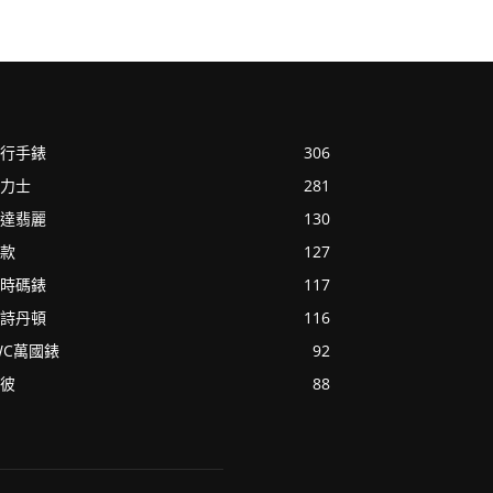
行手錶
306
力士
281
達翡麗
130
款
127
時碼錶
117
詩丹頓
116
WC萬國錶
92
彼
88