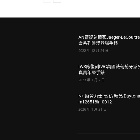
AN廠復刻積家Jaeger-LeCoultr
會系列浪漫登場手錶
2022 年 12 月 24 日
IWS廠復刻IWC萬國錶葡萄牙系
真萬年曆手錶
2023 年 1 月 7 日
N+ 廠勞力士 高 仿 精品 Dayton
m126518ln-0012
2026 年 1 月 21 日