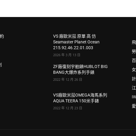
e約
VS 廠歐米茄 原單 高 仿
飛
Seamaster Planet Ocean
215.92.46.22.01.003
勞
2026 年 3 月 13 日
百
列
ZF廠復刻宇舶錶HUBLOT BIG
女
BANG大爆炸系列手錶
計
2022 年 12 月 26 日
江
a
VS廠歐米茄OMEGA海馬系列
I
AQUA TEERA 150米手錶
愛
2022 年 12 月 23 日