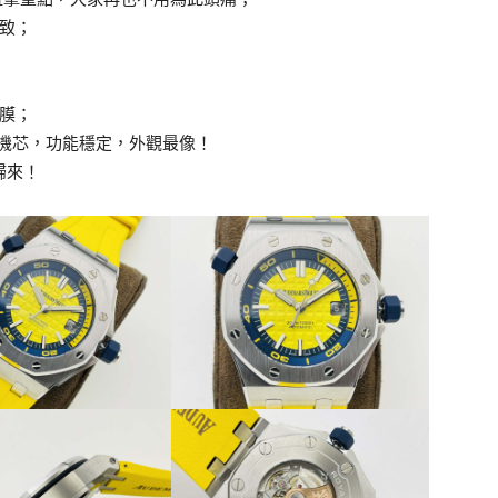
致；
膜；
120機芯，功能穩定，外觀最像！
歸來！