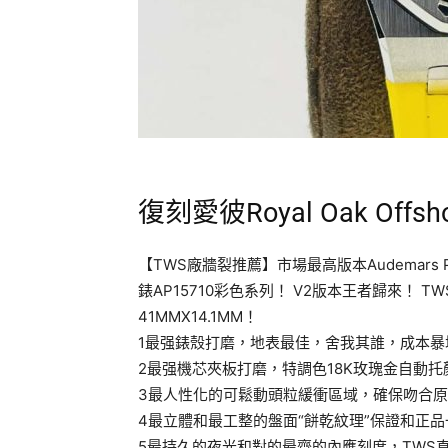
復刻愛彼Royal Oak Offsho
【TWS廠牆裂推薦】市場最高版本Audemars Pigu
錶AP15710彩色系列！ V2版本王者歸來！
41MMX14.1MM！
1最强錶殼打磨，地表最佳，舍我其誰，成本暴
2最强機芯夾板打磨，特調色18K玫瑰金自動托
3最人性化的可鬆動頭粒緩衝區域，確保吻合
4最立體和最工整的盤面“餅乾紋理”保證和正
5最持久的夜光和對的最齊的內應刻度，TWS