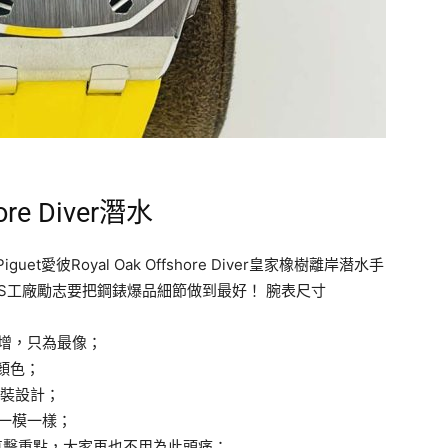
re Diver潛水
et愛彼Royal Oak Offshore Diver皇家橡樹離岸潜水手
 TWS工廠勵志要把鋼錶爆品細節做到最好！ 腕表尺寸
增，只為最像；
顏色；
原裝設計；
品一模一樣；
直擊重點，大家再也不用為此頭痛；