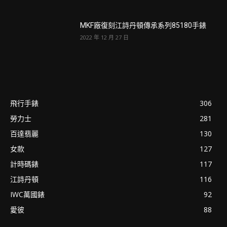
MKF廠復刻江詩丹頓傳承系列85180手錶
2022 年 12 月 27 日
飛行手錶
306
勞力士
281
百達翡麗
130
女款
127
計時碼錶
117
江詩丹頓
116
IWC萬國錶
92
愛彼
88