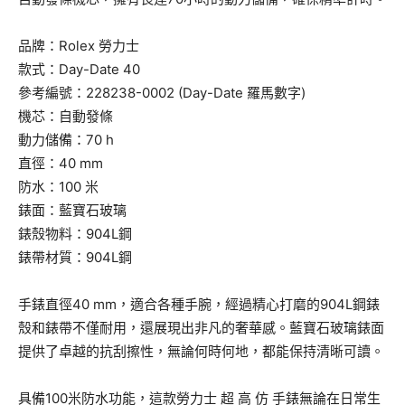
品牌：Rolex 勞力士
款式：Day-Date 40
參考編號：228238-0002 (Day-Date 羅馬數字)
機芯：自動發條
動力儲備：70 h
直徑：40 mm
防水：100 米
錶面：藍寶石玻璃
錶殼物料：904L鋼
錶帶材質：904L鋼
手錶直徑40 mm，適合各種手腕，經過精心打磨的904L鋼錶
殼和錶帶不僅耐用，還展現出非凡的奢華感。藍寶石玻璃錶面
提供了卓越的抗刮擦性，無論何時何地，都能保持清晰可讀。
具備100米防水功能，這款勞力士 超 高 仿 手錶無論在日常生