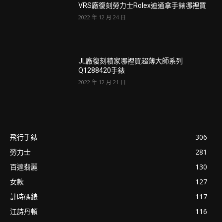
VRS廠復刻勞力士Rolex迪通拿手錶哪裡買
2022 年 12 月 24 日
JL廠復刻積家哪裡買超薄大師系列
Q1288420手錶
2022 年 12 月 21 日
飛行手錶
306
勞力士
281
百達翡麗
130
女款
127
計時碼錶
117
江詩丹頓
116