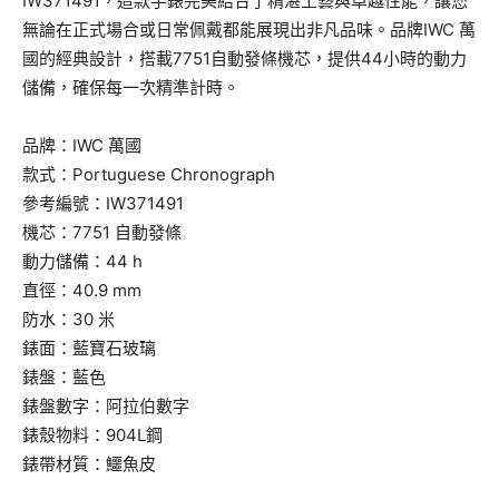
IW371491，這款手錶完美結合了精湛工藝與卓越性能，讓您
無論在正式場合或日常佩戴都能展現出非凡品味。品牌IWC 萬
國的經典設計，搭載7751自動發條機芯，提供44小時的動力
儲備，確保每一次精準計時。
品牌：IWC 萬國
款式：Portuguese Chronograph
參考編號：IW371491
機芯：7751 自動發條
動力儲備：44 h
直徑：40.9 mm
防水：30 米
錶面：藍寶石玻璃
錶盤：藍色
錶盤數字：阿拉伯數字
錶殼物料：904L鋼
錶帶材質：鱷魚皮