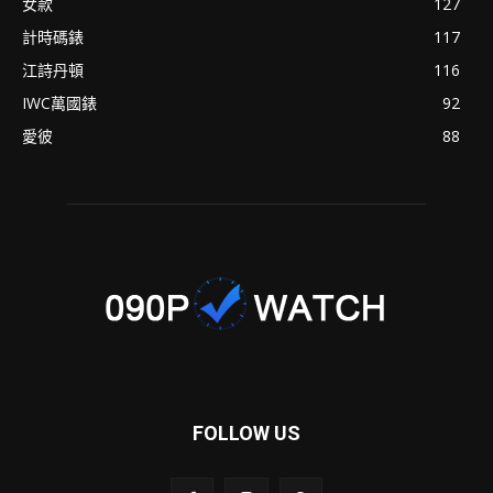
女款
127
計時碼錶
117
江詩丹頓
116
IWC萬國錶
92
愛彼
88
FOLLOW US